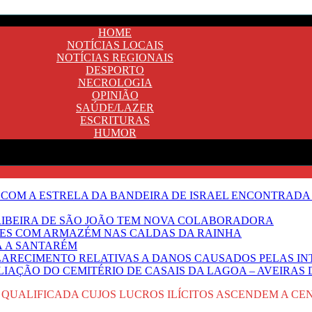
HOME
NOTÍCIAS LOCAIS
NOTÍCIAS REGIONAIS
DESPORTO
NECROLOGIA
OPINIÃO
SAÚDE/LAZER
ESCRITURAS
HUMOR
 COM A ESTRELA DA BANDEIRA DE ISRAEL ENCONTRADA 
E RIBEIRA DE SÃO JOÃO TEM NOVA COLABORADORA
NTES COM ARMAZÉM NAS CALDAS DA RAINHA
Ã A SANTARÉM
LARECIMENTO RELATIVAS A DANOS CAUSADOS PELAS IN
IAÇÃO DO CEMITÉRIO DE CASAIS DA LAGOA – AVEIRAS 
 QUALIFICADA CUJOS LUCROS ILÍCITOS ASCENDEM A CE