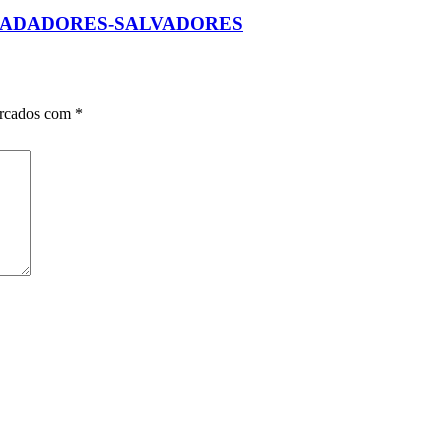
NADADORES-SALVADORES
arcados com
*