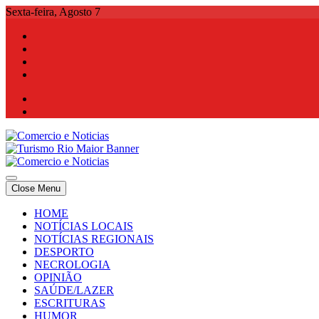
Skip
Sexta-feira, Agosto 7
to
content
Comercio e Noticias
Notícias e Publicidade Online
Close Menu
Comercio e Noticias
Notícias e Publicidade Online
HOME
NOTÍCIAS LOCAIS
NOTÍCIAS REGIONAIS
DESPORTO
NECROLOGIA
OPINIÃO
SAÚDE/LAZER
ESCRITURAS
HUMOR