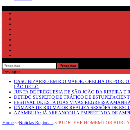
Pesquisar
por:
Destaques
CASO BIZARRO EM RIO MAIOR: ORELHA DE PORCO
PÃO DE LÓ
JUNTA DE FREGUESIA DE SÃO JOÃO DA RIBEIRA 
DETIDO SUSPEITO DE TRÁFICO DE ESTUPEFACIE
FESTIVAL DE ESTÁTUAS VIVAS REGRESSA AMANH
CÂMARA DE RIO MAIOR REALIZA SESSÕES DE ESC
AZAMBUJA: JÁ ARRANCOU A EMPREITADA DE AMPL
Home
>>
Notícias Regionais
>>
PJ DETEVE HOMEM POR BURLA