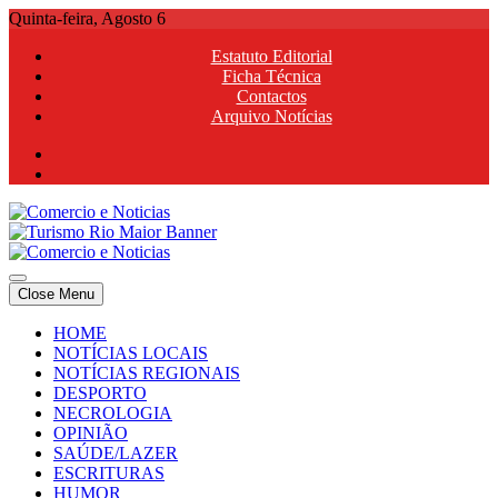
Skip
Quinta-feira, Agosto 6
to
Estatuto Editorial
content
Ficha Técnica
Contactos
Arquivo Notícias
Comercio e Noticias
Notícias e Publicidade Online
Close Menu
Comercio e Noticias
Notícias e Publicidade Online
HOME
NOTÍCIAS LOCAIS
NOTÍCIAS REGIONAIS
DESPORTO
NECROLOGIA
OPINIÃO
SAÚDE/LAZER
ESCRITURAS
HUMOR