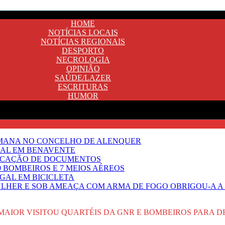
HOME
NOTÍCIAS LOCAIS
NOTÍCIAS REGIONAIS
DESPORTO
NECROLOGIA
OPINIÃO
SAÚDE/LAZER
ESCRITURAS
HUMOR
EMANA NO CONCELHO DE ALENQUER
GAL EM BENAVENTE
IFICAÇÃO DE DOCUMENTOS
 BOMBEIROS E 7 MEIOS AÉREOS
UGAL EM BICICLETA
HER E SOB AMEAÇA COM ARMA DE FOGO OBRIGOU-A A T
MAIOR VISITOU QUARTÉIS DA GNR E BOMBEIROS PARA D