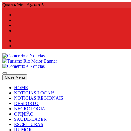
Skip
Quarta-feira, Agosto 5
to
content
Comercio e Noticias
Notícias e Publicidade Online
Close Menu
Comercio e Noticias
Notícias e Publicidade Online
HOME
NOTÍCIAS LOCAIS
NOTÍCIAS REGIONAIS
DESPORTO
NECROLOGIA
OPINIÃO
SAÚDE/LAZER
ESCRITURAS
HUMOR