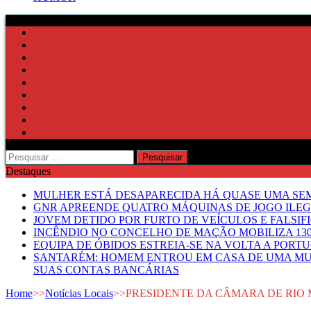
Pesquisar
por:
Destaques
MULHER ESTÁ DESAPARECIDA HÁ QUASE UMA S
GNR APREENDE QUATRO MÁQUINAS DE JOGO ILE
JOVEM DETIDO POR FURTO DE VEÍCULOS E FALS
INCÊNDIO NO CONCELHO DE MAÇÃO MOBILIZA 130
EQUIPA DE ÓBIDOS ESTREIA-SE NA VOLTA A PORT
SANTARÉM: HOMEM ENTROU EM CASA DE UMA MUL
SUAS CONTAS BANCÁRIAS
Home
>>
Notícias Locais
>>
PRESIDENTE DA CÂMARA DE RIO 