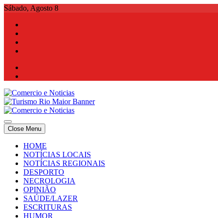
Skip
Sábado, Agosto 8
to
content
Comercio e Noticias
Notícias e Publicidade Online
Close Menu
Comercio e Noticias
Notícias e Publicidade Online
HOME
NOTÍCIAS LOCAIS
NOTÍCIAS REGIONAIS
DESPORTO
NECROLOGIA
OPINIÃO
SAÚDE/LAZER
ESCRITURAS
HUMOR