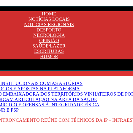
HOME
NOTÍCIAS LOCAIS
NOTÍCIAS REGIONAIS
DESPORTO
NECROLOGIA
OPINIÃO
SAÚDE/LAZER
ESCRITURAS
HUMOR
INSTITUCIONAIS COM AS ASTÚRIAS
JOGOS E APOSTAS NA PLATAFORMA
SO EMBAIXADORA DOS TERRITÓRIOS VINHATEIROS DE P
FORÇAM ARTICULAÇÃO NA ÁREA DA SAÚDE
ÍCIDIO E OFENSAS À INTEGRIDADE FÍSICA
R E PSP
NTRONCAMENTO REÚNE COM TÉCNICOS DA IP – INFRAE