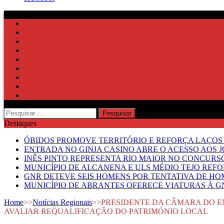
Pesquisar
por:
Destaques
ÓBIDOS PROMOVE TERRITÓRIO E REFORÇA LAÇOS 
ENTRADA NO GINJA CASINO ABRE O ACESSO AOS 
INÊS PINTO REPRESENTA RIO MAIOR NO CONCUR
MUNICÍPIO DE ALCANENA E ULS MÉDIO TEJO RE
GNR DETEVE SEIS HOMENS POR TENTATIVA DE HOM
MUNICÍPIO DE ABRANTES OFERECE VIATURAS À GN
Home
>>
Notícias Regionais
>>
PRESIDENTE DA CÂMARA DO E
AVALIAR REQUALIFICAÇÃO DO PATRIMÓNIO LOCAL