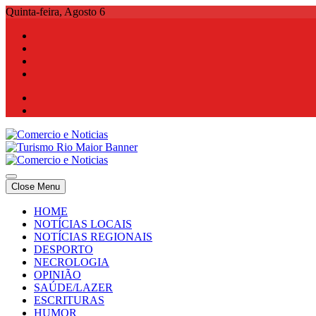
Skip
Quinta-feira, Agosto 6
to
content
Comercio e Noticias
Notícias e Publicidade Online
Close Menu
Comercio e Noticias
Notícias e Publicidade Online
HOME
NOTÍCIAS LOCAIS
NOTÍCIAS REGIONAIS
DESPORTO
NECROLOGIA
OPINIÃO
SAÚDE/LAZER
ESCRITURAS
HUMOR