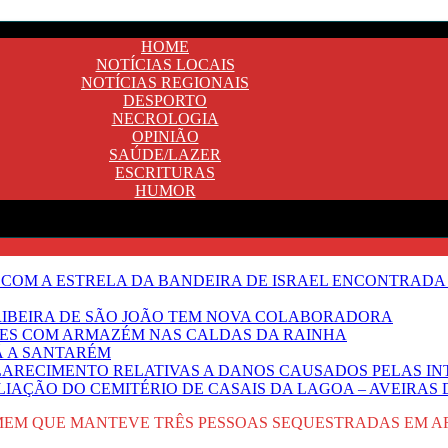
HOME
NOTÍCIAS LOCAIS
NOTÍCIAS REGIONAIS
DESPORTO
NECROLOGIA
OPINIÃO
SAÚDE/LAZER
ESCRITURAS
HUMOR
 COM A ESTRELA DA BANDEIRA DE ISRAEL ENCONTRADA 
E RIBEIRA DE SÃO JOÃO TEM NOVA COLABORADORA
NTES COM ARMAZÉM NAS CALDAS DA RAINHA
Ã A SANTARÉM
LARECIMENTO RELATIVAS A DANOS CAUSADOS PELAS IN
IAÇÃO DO CEMITÉRIO DE CASAIS DA LAGOA – AVEIRAS 
MEM QUE MANTEVE TRÊS PESSOAS SEQUESTRADAS EM A