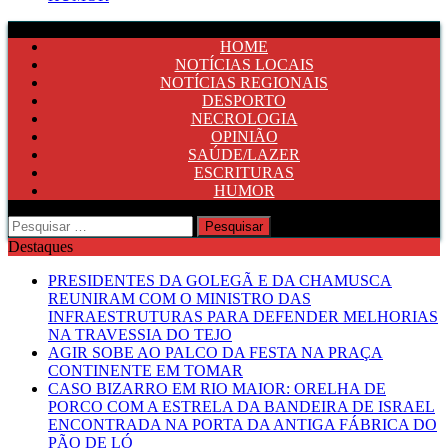
HOME
NOTÍCIAS LOCAIS
NOTÍCIAS REGIONAIS
DESPORTO
NECROLOGIA
OPINIÃO
SAÚDE/LAZER
ESCRITURAS
HUMOR
Pesquisar
por:
Destaques
PRESIDENTES DA GOLEGÃ E DA CHAMUSCA
REUNIRAM COM O MINISTRO DAS
INFRAESTRUTURAS PARA DEFENDER MELHORIAS
NA TRAVESSIA DO TEJO
AGIR SOBE AO PALCO DA FESTA NA PRAÇA
CONTINENTE EM TOMAR
CASO BIZARRO EM RIO MAIOR: ORELHA DE
PORCO COM A ESTRELA DA BANDEIRA DE ISRAEL
ENCONTRADA NA PORTA DA ANTIGA FÁBRICA DO
PÃO DE LÓ