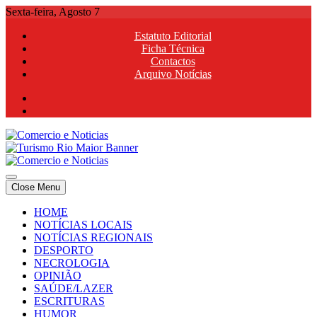
Skip
Sexta-feira, Agosto 7
to
Estatuto Editorial
content
Ficha Técnica
Contactos
Arquivo Notícias
Comercio e Noticias
Notícias e Publicidade Online
Close Menu
Comercio e Noticias
Notícias e Publicidade Online
HOME
NOTÍCIAS LOCAIS
NOTÍCIAS REGIONAIS
DESPORTO
NECROLOGIA
OPINIÃO
SAÚDE/LAZER
ESCRITURAS
HUMOR