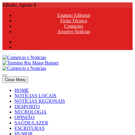
Skip
Sábado, Agosto 8
to
Estatuto Editorial
content
Ficha Técnica
Contactos
Arquivo Notícias
Comercio e Noticias
Notícias e Publicidade Online
Close Menu
Comercio e Noticias
Notícias e Publicidade Online
HOME
NOTÍCIAS LOCAIS
NOTÍCIAS REGIONAIS
DESPORTO
NECROLOGIA
OPINIÃO
SAÚDE/LAZER
ESCRITURAS
HUMOR