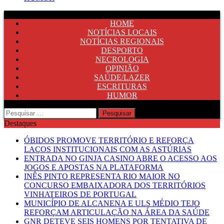
HOME
NOTÍCIAS LOCAIS
NOTÍCIAS REGIONAIS
DESPORTO
NECROLOGIA
OPINIÃO
SAÚDE/LAZER
ESCRITURAS
HUMOR
Pesquisar
por:
Destaques
ÓBIDOS PROMOVE TERRITÓRIO E REFORÇA
LAÇOS INSTITUCIONAIS COM AS ASTÚRIAS
ENTRADA NO GINJA CASINO ABRE O ACESSO AOS
JOGOS E APOSTAS NA PLATAFORMA
INÊS PINTO REPRESENTA RIO MAIOR NO
CONCURSO EMBAIXADORA DOS TERRITÓRIOS
VINHATEIROS DE PORTUGAL
MUNICÍPIO DE ALCANENA E ULS MÉDIO TEJO
REFORÇAM ARTICULAÇÃO NA ÁREA DA SAÚDE
GNR DETEVE SEIS HOMENS POR TENTATIVA DE