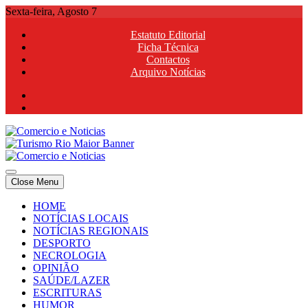
Skip
Sexta-feira, Agosto 7
to
Estatuto Editorial
content
Ficha Técnica
Contactos
Arquivo Notícias
Comercio e Noticias
Notícias e Publicidade Online
Close Menu
Comercio e Noticias
Notícias e Publicidade Online
HOME
NOTÍCIAS LOCAIS
NOTÍCIAS REGIONAIS
DESPORTO
NECROLOGIA
OPINIÃO
SAÚDE/LAZER
ESCRITURAS
HUMOR