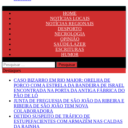
HOME
NOTÍCIAS LOCAIS
NOTÍCIAS REGIONAIS
DESPORTO
NECROLOGIA
OPINIÃO
SAÚDE/LAZER
ESCRITURAS
HUMOR
Pesquisar
por:
Destaques
CASO BIZARRO EM RIO MAIOR: ORELHA DE
PORCO COM A ESTRELA DA BANDEIRA DE ISRAEL
ENCONTRADA NA PORTA DA ANTIGA FÁBRICA DO
PÃO DE LÓ
JUNTA DE FREGUESIA DE SÃO JOÃO DA RIBEIRA E
RIBEIRA DE SÃO JOÃO TEM NOVA
COLABORADORA
DETIDO SUSPEITO DE TRÁFICO DE
ESTUPEFACIENTES COM ARMAZÉM NAS CALDAS
DA RAINHA