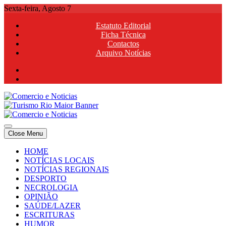
Skip
Sexta-feira, Agosto 7
to
Estatuto Editorial
content
Ficha Técnica
Contactos
Arquivo Notícias
Comercio e Noticias
Notícias e Publicidade Online
Close Menu
Comercio e Noticias
Notícias e Publicidade Online
HOME
NOTÍCIAS LOCAIS
NOTÍCIAS REGIONAIS
DESPORTO
NECROLOGIA
OPINIÃO
SAÚDE/LAZER
ESCRITURAS
HUMOR