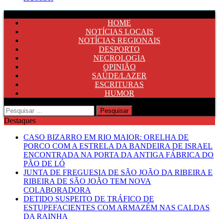
HOME
NOTÍCIAS LOCAIS
NOTÍCIAS REGIONAIS
DESPORTO
NECROLOGIA
OPINIÃO
SAÚDE/LAZER
ESCRITURAS
HUMOR
Pesquisar
por:
Destaques
CASO BIZARRO EM RIO MAIOR: ORELHA DE
PORCO COM A ESTRELA DA BANDEIRA DE ISRAEL
ENCONTRADA NA PORTA DA ANTIGA FÁBRICA DO
PÃO DE LÓ
JUNTA DE FREGUESIA DE SÃO JOÃO DA RIBEIRA E
RIBEIRA DE SÃO JOÃO TEM NOVA
COLABORADORA
DETIDO SUSPEITO DE TRÁFICO DE
ESTUPEFACIENTES COM ARMAZÉM NAS CALDAS
DA RAINHA