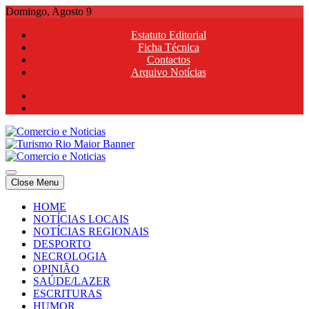
Skip
Domingo, Agosto 9
to
Estatuto Editorial
content
Ficha Técnica
Contactos
Arquivo Notícias
Comercio e Noticias
Notícias e Publicidade Online
Close Menu
Comercio e Noticias
Notícias e Publicidade Online
HOME
NOTÍCIAS LOCAIS
NOTÍCIAS REGIONAIS
DESPORTO
NECROLOGIA
OPINIÃO
SAÚDE/LAZER
ESCRITURAS
HUMOR