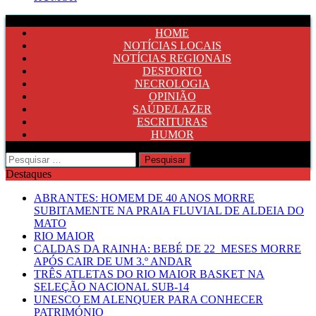
HOME
NOTÍCIAS LOCAIS
NOTÍCIAS REGIONAIS
DESPORTO
NECROLOGIA
OPINIÃO
SAÚDE/LAZER
ESCRITURAS
HUMOR
Pesquisar
por:
Destaques
ABRANTES: HOMEM DE 40 ANOS MORRE
SUBITAMENTE NA PRAIA FLUVIAL DE ALDEIA DO
MATO
RIO MAIOR
CALDAS DA RAINHA: BEBÉ DE 22 MESES MORRE
APÓS CAIR DE UM 3.º ANDAR
TRÊS ATLETAS DO RIO MAIOR BASKET NA
SELEÇÃO NACIONAL SUB-14
UNESCO EM ALENQUER PARA CONHECER
PATRIMÓNIO