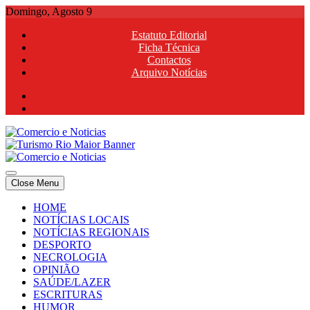
Skip
Domingo, Agosto 9
to
Estatuto Editorial
content
Ficha Técnica
Contactos
Arquivo Notícias
Comercio e Noticias
Notícias e Publicidade Online
Close Menu
Comercio e Noticias
Notícias e Publicidade Online
HOME
NOTÍCIAS LOCAIS
NOTÍCIAS REGIONAIS
DESPORTO
NECROLOGIA
OPINIÃO
SAÚDE/LAZER
ESCRITURAS
HUMOR