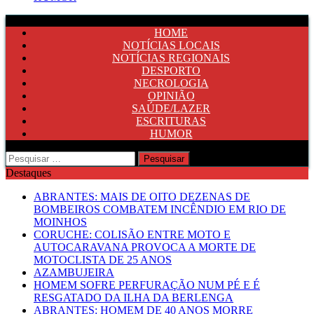
HOME
NOTÍCIAS LOCAIS
NOTÍCIAS REGIONAIS
DESPORTO
NECROLOGIA
OPINIÃO
SAÚDE/LAZER
ESCRITURAS
HUMOR
Pesquisar
por:
Destaques
ABRANTES: MAIS DE OITO DEZENAS DE
BOMBEIROS COMBATEM INCÊNDIO EM RIO DE
MOINHOS
CORUCHE: COLISÃO ENTRE MOTO E
AUTOCARAVANA PROVOCA A MORTE DE
MOTOCLISTA DE 25 ANOS
AZAMBUJEIRA
HOMEM SOFRE PERFURAÇÃO NUM PÉ E É
RESGATADO DA ILHA DA BERLENGA
ABRANTES: HOMEM DE 40 ANOS MORRE