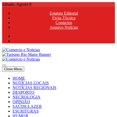
Skip
Sábado, Agosto 8
to
Estatuto Editorial
content
Ficha Técnica
Contactos
Arquivo Notícias
Comercio e Noticias
Notícias e Publicidade Online
Close Menu
Comercio e Noticias
Notícias e Publicidade Online
HOME
NOTÍCIAS LOCAIS
NOTÍCIAS REGIONAIS
DESPORTO
NECROLOGIA
OPINIÃO
SAÚDE/LAZER
ESCRITURAS
HUMOR