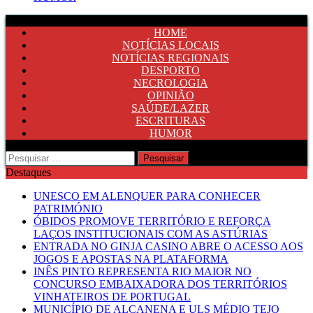
HOME
NOTÍCIAS LOCAIS
NOTÍCIAS REGIONAIS
DESPORTO
NECROLOGIA
OPINIÃO
SAÚDE/LAZER
ESCRITURAS
HUMOR
Pesquisar
por:
Destaques
UNESCO EM ALENQUER PARA CONHECER
PATRIMÓNIO
ÓBIDOS PROMOVE TERRITÓRIO E REFORÇA
LAÇOS INSTITUCIONAIS COM AS ASTÚRIAS
ENTRADA NO GINJA CASINO ABRE O ACESSO AOS
JOGOS E APOSTAS NA PLATAFORMA
INÊS PINTO REPRESENTA RIO MAIOR NO
CONCURSO EMBAIXADORA DOS TERRITÓRIOS
VINHATEIROS DE PORTUGAL
MUNICÍPIO DE ALCANENA E ULS MÉDIO TEJO