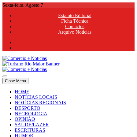
Skip
Sexta-feira, Agosto 7
to
Estatuto Editorial
content
Ficha Técnica
Contactos
Arquivo Notícias
Comercio e Noticias
Notícias e Publicidade Online
Close Menu
Comercio e Noticias
Notícias e Publicidade Online
HOME
NOTÍCIAS LOCAIS
NOTÍCIAS REGIONAIS
DESPORTO
NECROLOGIA
OPINIÃO
SAÚDE/LAZER
ESCRITURAS
HUMOR