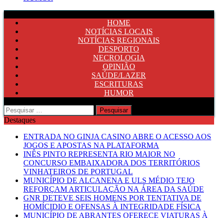
HOME
NOTÍCIAS LOCAIS
NOTÍCIAS REGIONAIS
DESPORTO
NECROLOGIA
OPINIÃO
SAÚDE/LAZER
ESCRITURAS
HUMOR
Pesquisar
por:
Destaques
ENTRADA NO GINJA CASINO ABRE O ACESSO AOS
JOGOS E APOSTAS NA PLATAFORMA
INÊS PINTO REPRESENTA RIO MAIOR NO
CONCURSO EMBAIXADORA DOS TERRITÓRIOS
VINHATEIROS DE PORTUGAL
MUNICÍPIO DE ALCANENA E ULS MÉDIO TEJO
REFORÇAM ARTICULAÇÃO NA ÁREA DA SAÚDE
GNR DETEVE SEIS HOMENS POR TENTATIVA DE
HOMÍCIDIO E OFENSAS À INTEGRIDADE FÍSICA
MUNICÍPIO DE ABRANTES OFERECE VIATURAS À