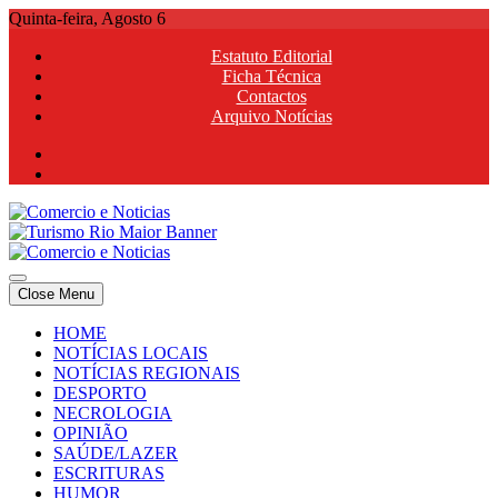
Skip
Quinta-feira, Agosto 6
to
Estatuto Editorial
content
Ficha Técnica
Contactos
Arquivo Notícias
Comercio e Noticias
Notícias e Publicidade Online
Close Menu
Comercio e Noticias
Notícias e Publicidade Online
HOME
NOTÍCIAS LOCAIS
NOTÍCIAS REGIONAIS
DESPORTO
NECROLOGIA
OPINIÃO
SAÚDE/LAZER
ESCRITURAS
HUMOR