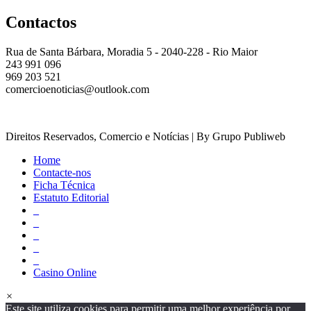
Contactos
Rua de Santa Bárbara, Moradia 5 - 2040-228 - Rio Maior
243 991 096
969 203 521
comercioenoticias@outlook.com
Direitos Reservados, Comercio e Notícias | By Grupo Publiweb
Home
Contacte-nos
Ficha Técnica
Estatuto Editorial
_
_
_
_
_
Casino Online
×
Este site utiliza cookies para permitir uma melhor experiência por