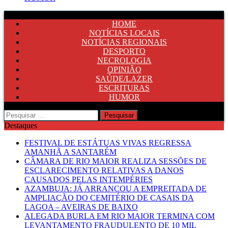
HOME
NOTÍCIAS LOCAIS
NOTÍCIAS REGIONAIS
DESPORTO
NECROLOGIA
OPINIÃO
SAÚDE/LAZER
ESCRITURAS
HUMOR
Pesquisar
por:
Destaques
FESTIVAL DE ESTÁTUAS VIVAS REGRESSA
AMANHÃ A SANTARÉM
CÂMARA DE RIO MAIOR REALIZA SESSÕES DE
ESCLARECIMENTO RELATIVAS A DANOS
CAUSADOS PELAS INTEMPÉRIES
AZAMBUJA: JÁ ARRANCOU A EMPREITADA DE
AMPLIAÇÃO DO CEMITÉRIO DE CASAIS DA
LAGOA – AVEIRAS DE BAIXO
ALEGADA BURLA EM RIO MAIOR TERMINA COM
LEVANTAMENTO FRAUDULENTO DE 10 MIL