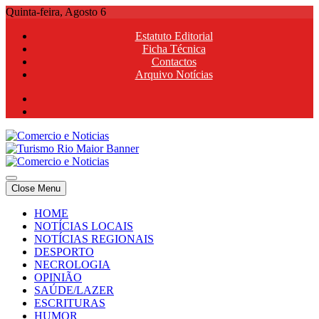
Skip
Quinta-feira, Agosto 6
to
Estatuto Editorial
content
Ficha Técnica
Contactos
Arquivo Notícias
Comercio e Noticias
Notícias e Publicidade Online
Close Menu
Comercio e Noticias
Notícias e Publicidade Online
HOME
NOTÍCIAS LOCAIS
NOTÍCIAS REGIONAIS
DESPORTO
NECROLOGIA
OPINIÃO
SAÚDE/LAZER
ESCRITURAS
HUMOR