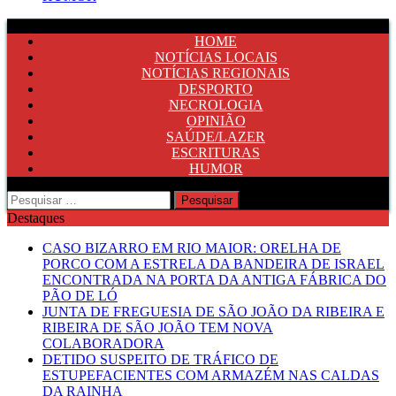
HOME
NOTÍCIAS LOCAIS
NOTÍCIAS REGIONAIS
DESPORTO
NECROLOGIA
OPINIÃO
SAÚDE/LAZER
ESCRITURAS
HUMOR
Pesquisar
por:
Destaques
CASO BIZARRO EM RIO MAIOR: ORELHA DE
PORCO COM A ESTRELA DA BANDEIRA DE ISRAEL
ENCONTRADA NA PORTA DA ANTIGA FÁBRICA DO
PÃO DE LÓ
JUNTA DE FREGUESIA DE SÃO JOÃO DA RIBEIRA E
RIBEIRA DE SÃO JOÃO TEM NOVA
COLABORADORA
DETIDO SUSPEITO DE TRÁFICO DE
ESTUPEFACIENTES COM ARMAZÉM NAS CALDAS
DA RAINHA