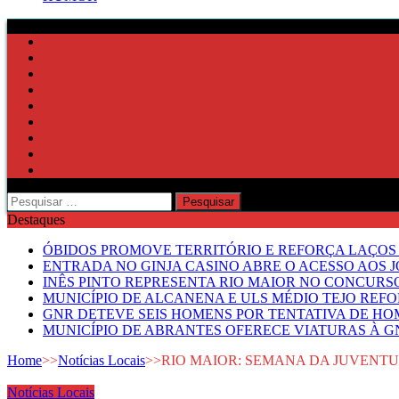
Pesquisar
por:
Destaques
ÓBIDOS PROMOVE TERRITÓRIO E REFORÇA LAÇOS 
ENTRADA NO GINJA CASINO ABRE O ACESSO AOS 
INÊS PINTO REPRESENTA RIO MAIOR NO CONCUR
MUNICÍPIO DE ALCANENA E ULS MÉDIO TEJO RE
GNR DETEVE SEIS HOMENS POR TENTATIVA DE HOM
MUNICÍPIO DE ABRANTES OFERECE VIATURAS À GN
Home
>>
Notícias Locais
>>
RIO MAIOR: SEMANA DA JUVENTUD
Notícias Locais