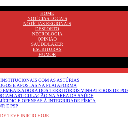
HOME
NOTÍCIAS LOCAIS
NOTÍCIAS REGIONAIS
DESPORTO
NECROLOGIA
OPINIÃO
SAÚDE/LAZER
ESCRITURAS
HUMOR
INSTITUCIONAIS COM AS ASTÚRIAS
JOGOS E APOSTAS NA PLATAFORMA
SO EMBAIXADORA DOS TERRITÓRIOS VINHATEIROS DE P
FORÇAM ARTICULAÇÃO NA ÁREA DA SAÚDE
ÍCIDIO E OFENSAS À INTEGRIDADE FÍSICA
R E PSP
E TEVE INIICIO HOJE