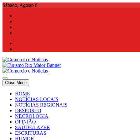
Skip
Sábado, Agosto 8
to
content
Comercio e Noticias
Notícias e Publicidade Online
Close Menu
Comercio e Noticias
Notícias e Publicidade Online
HOME
NOTÍCIAS LOCAIS
NOTÍCIAS REGIONAIS
DESPORTO
NECROLOGIA
OPINIÃO
SAÚDE/LAZER
ESCRITURAS
HUMOR