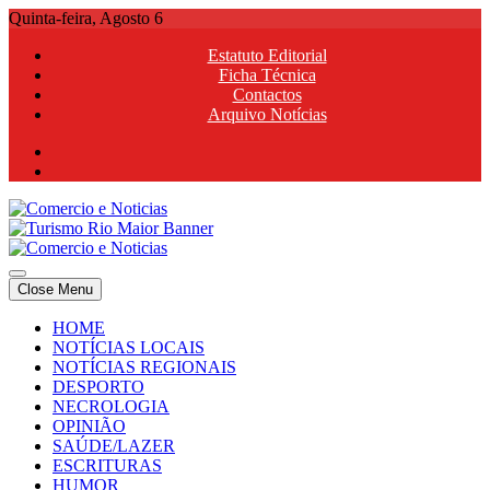
Skip
Quinta-feira, Agosto 6
to
Estatuto Editorial
content
Ficha Técnica
Contactos
Arquivo Notícias
Comercio e Noticias
Notícias e Publicidade Online
Close Menu
Comercio e Noticias
Notícias e Publicidade Online
HOME
NOTÍCIAS LOCAIS
NOTÍCIAS REGIONAIS
DESPORTO
NECROLOGIA
OPINIÃO
SAÚDE/LAZER
ESCRITURAS
HUMOR