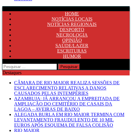
HOME
NOTÍCIAS LOCAIS
NOTÍCIAS REGIONAIS
DESPORTO
NECROLOGIA
OPINIÃO
SAÚDE/LAZER
ESCRITURAS
HUMOR
Pesquisar
por:
Destaques
CÂMARA DE RIO MAIOR REALIZA SESSÕES DE
ESCLARECIMENTO RELATIVAS A DANOS
CAUSADOS PELAS INTEMPÉRIES
AZAMBUJA: JÁ ARRANCOU A EMPREITADA DE
AMPLIAÇÃO DO CEMITÉRIO DE CASAIS DA
LAGOA – AVEIRAS DE BAIXO
ALEGADA BURLA EM RIO MAIOR TERMINA COM
LEVANTAMENTO FRAUDULENTO DE 10 MIL
EUROS APÓS ESQUEMA DE FALSA COLISÃO
RIO MAIOR