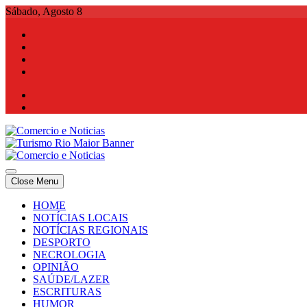
Skip
Sábado, Agosto 8
to
content
Comercio e Noticias
Notícias e Publicidade Online
Close Menu
Comercio e Noticias
Notícias e Publicidade Online
HOME
NOTÍCIAS LOCAIS
NOTÍCIAS REGIONAIS
DESPORTO
NECROLOGIA
OPINIÃO
SAÚDE/LAZER
ESCRITURAS
HUMOR