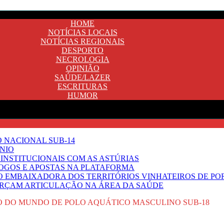
HOME
NOTÍCIAS LOCAIS
NOTÍCIAS REGIONAIS
DESPORTO
NECROLOGIA
OPINIÃO
SAÚDE/LAZER
ESCRITURAS
HUMOR
O NACIONAL SUB-14
NIO
INSTITUCIONAIS COM AS ASTÚRIAS
JOGOS E APOSTAS NA PLATAFORMA
SO EMBAIXADORA DOS TERRITÓRIOS VINHATEIROS DE P
FORÇAM ARTICULAÇÃO NA ÁREA DA SAÚDE
 DO MUNDO DE POLO AQUÁTICO MASCULINO SUB-18