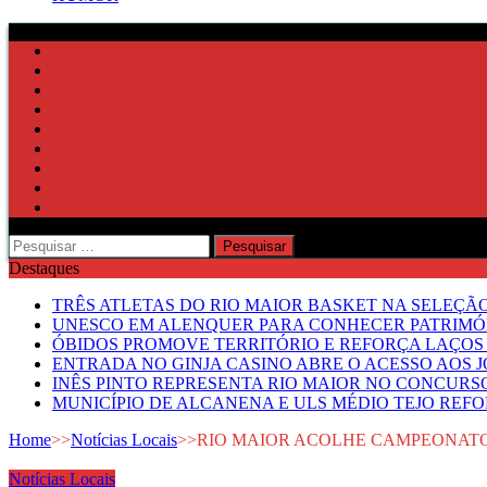
Pesquisar
por:
Destaques
TRÊS ATLETAS DO RIO MAIOR BASKET NA SELEÇÃ
UNESCO EM ALENQUER PARA CONHECER PATRIMÓ
ÓBIDOS PROMOVE TERRITÓRIO E REFORÇA LAÇOS 
ENTRADA NO GINJA CASINO ABRE O ACESSO AOS 
INÊS PINTO REPRESENTA RIO MAIOR NO CONCUR
MUNICÍPIO DE ALCANENA E ULS MÉDIO TEJO RE
Home
>>
Notícias Locais
>>
RIO MAIOR ACOLHE CAMPEONATO
Notícias Locais