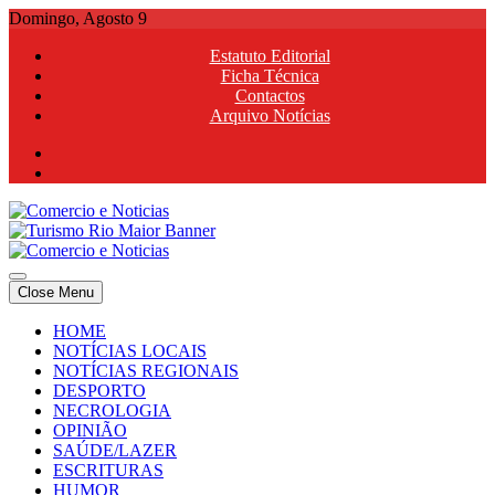
Skip
Domingo, Agosto 9
to
Estatuto Editorial
content
Ficha Técnica
Contactos
Arquivo Notícias
Comercio e Noticias
Notícias e Publicidade Online
Close Menu
Comercio e Noticias
Notícias e Publicidade Online
HOME
NOTÍCIAS LOCAIS
NOTÍCIAS REGIONAIS
DESPORTO
NECROLOGIA
OPINIÃO
SAÚDE/LAZER
ESCRITURAS
HUMOR