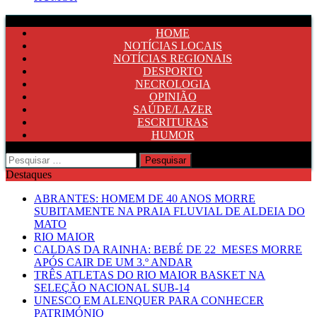
HOME
NOTÍCIAS LOCAIS
NOTÍCIAS REGIONAIS
DESPORTO
NECROLOGIA
OPINIÃO
SAÚDE/LAZER
ESCRITURAS
HUMOR
Pesquisar
por:
Destaques
ABRANTES: HOMEM DE 40 ANOS MORRE
SUBITAMENTE NA PRAIA FLUVIAL DE ALDEIA DO
MATO
RIO MAIOR
CALDAS DA RAINHA: BEBÉ DE 22 MESES MORRE
APÓS CAIR DE UM 3.º ANDAR
TRÊS ATLETAS DO RIO MAIOR BASKET NA
SELEÇÃO NACIONAL SUB-14
UNESCO EM ALENQUER PARA CONHECER
PATRIMÓNIO