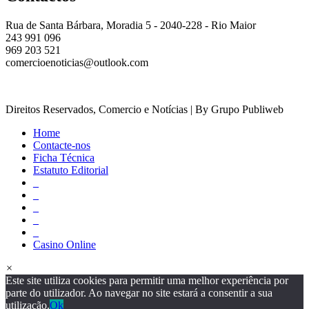
Rua de Santa Bárbara, Moradia 5 - 2040-228 - Rio Maior
243 991 096
969 203 521
comercioenoticias@outlook.com
Direitos Reservados, Comercio e Notícias | By Grupo Publiweb
Home
Contacte-nos
Ficha Técnica
Estatuto Editorial
_
_
_
_
_
Casino Online
×
Este site utiliza cookies para permitir uma melhor experiência por
parte do utilizador. Ao navegar no site estará a consentir a sua
utilização.
Ok