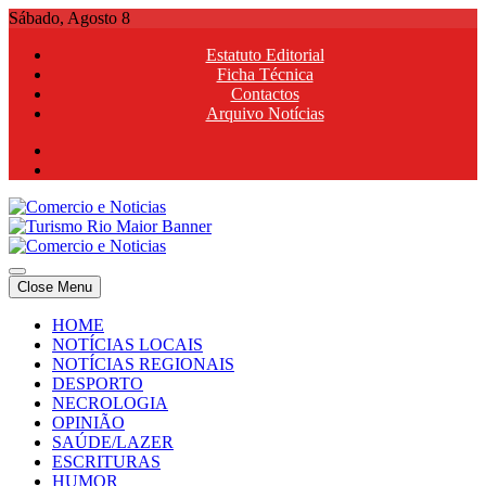
Skip
Sábado, Agosto 8
to
Estatuto Editorial
content
Ficha Técnica
Contactos
Arquivo Notícias
Comercio e Noticias
Notícias e Publicidade Online
Close Menu
Comercio e Noticias
Notícias e Publicidade Online
HOME
NOTÍCIAS LOCAIS
NOTÍCIAS REGIONAIS
DESPORTO
NECROLOGIA
OPINIÃO
SAÚDE/LAZER
ESCRITURAS
HUMOR