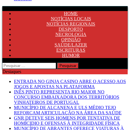
HOME
NOTÍCIAS LOCAIS
NOTÍCIAS REGIONAIS
DESPORTO
NECROLOGIA
OPINIÃO
SAÚDE/LAZER
ESCRITURAS
HUMOR
Pesquisar
por:
Destaques
ENTRADA NO GINJA CASINO ABRE O ACESSO AOS
JOGOS E APOSTAS NA PLATAFORMA
INÊS PINTO REPRESENTA RIO MAIOR NO
CONCURSO EMBAIXADORA DOS TERRITÓRIOS
VINHATEIROS DE PORTUGAL
MUNICÍPIO DE ALCANENA E ULS MÉDIO TEJO
REFORÇAM ARTICULAÇÃO NA ÁREA DA SAÚDE
GNR DETEVE SEIS HOMENS POR TENTATIVA DE
HOMÍCIDIO E OFENSAS À INTEGRIDADE FÍSICA
MUNICÍPIO DE ABRANTES OFERECE VIATURAS À