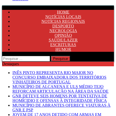
HOME
NOTÍCIAS LOCAIS
NOTÍCIAS REGIONAIS
DESPORTO
NECROLOGIA
OPINIÃO
SAÚDE/LAZER
ESCRITURAS
HUMOR
Pesquisar
por:
Destaques
INÊS PINTO REPRESENTA RIO MAIOR NO
CONCURSO EMBAIXADORA DOS TERRITÓRIOS
VINHATEIROS DE PORTUGAL
MUNICÍPIO DE ALCANENA E ULS MÉDIO TEJO
REFORÇAM ARTICULAÇÃO NA ÁREA DA SAÚDE
GNR DETEVE SEIS HOMENS POR TENTATIVA DE
HOMÍCIDIO E OFENSAS À INTEGRIDADE FÍSICA
MUNICÍPIO DE ABRANTES OFERECE VIATURAS À
GNR E PSP
JOVEM DE 17 ANOS DETIDO COM ARMAS EM