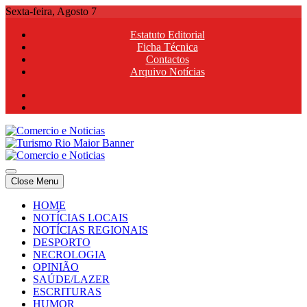
Skip
Sexta-feira, Agosto 7
to
Estatuto Editorial
content
Ficha Técnica
Contactos
Arquivo Notícias
Comercio e Noticias
Notícias e Publicidade Online
Close Menu
Comercio e Noticias
Notícias e Publicidade Online
HOME
NOTÍCIAS LOCAIS
NOTÍCIAS REGIONAIS
DESPORTO
NECROLOGIA
OPINIÃO
SAÚDE/LAZER
ESCRITURAS
HUMOR