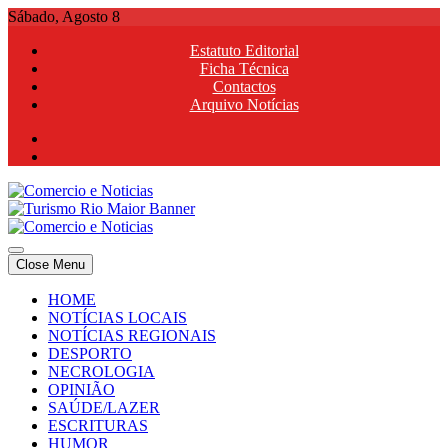
Skip
Sábado, Agosto 8
to
Estatuto Editorial
content
Ficha Técnica
Contactos
Arquivo Notícias
Comercio e Noticias
Notícias e Publicidade Online
Close Menu
Comercio e Noticias
Notícias e Publicidade Online
HOME
NOTÍCIAS LOCAIS
NOTÍCIAS REGIONAIS
DESPORTO
NECROLOGIA
OPINIÃO
SAÚDE/LAZER
ESCRITURAS
HUMOR