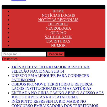
HOME
NOTÍCIAS LOCAIS
NOTÍCIAS REGIONAIS
DESPORTO
NECROLOGIA
OPINIÃO
SAÚDE/LAZER
ESCRITURAS
HUMOR
Pesquisar
por:
Destaques
TRÊS ATLETAS DO RIO MAIOR BASKET NA
SELEÇÃO NACIONAL SUB-14
UNESCO EM ALENQUER PARA CONHECER
PATRIMÓNIO
ÓBIDOS PROMOVE TERRITÓRIO E REFORÇA
LAÇOS INSTITUCIONAIS COM AS ASTÚRIAS
ENTRADA NO GINJA CASINO ABRE O ACESSO AOS
JOGOS E APOSTAS NA PLATAFORMA
INÊS PINTO REPRESENTA RIO MAIOR NO
CONCURSO EMBAIXADORA DOS TERRITÓRIOS