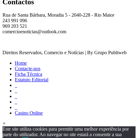
Contactos
Rua de Santa Bárbara, Moradia 5 - 2040-228 - Rio Maior
243 991 096
969 203 521
comercioenoticias@outlook.com
Direitos Reservados, Comercio e Notícias | By Grupo Publiweb
Home
Contacte-nos
Ficha Técnica
Estatuto Editorial
_
_
_
_
_
Casino Online
×
Este site utiliza cookies para permitir uma melhor experiência por
parte do utilizador. Ao navegar no site estará a consentir a sua