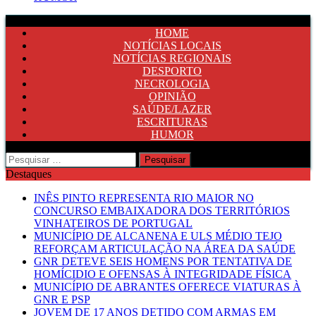
HOME
NOTÍCIAS LOCAIS
NOTÍCIAS REGIONAIS
DESPORTO
NECROLOGIA
OPINIÃO
SAÚDE/LAZER
ESCRITURAS
HUMOR
Pesquisar
por:
Destaques
INÊS PINTO REPRESENTA RIO MAIOR NO
CONCURSO EMBAIXADORA DOS TERRITÓRIOS
VINHATEIROS DE PORTUGAL
MUNICÍPIO DE ALCANENA E ULS MÉDIO TEJO
REFORÇAM ARTICULAÇÃO NA ÁREA DA SAÚDE
GNR DETEVE SEIS HOMENS POR TENTATIVA DE
HOMÍCIDIO E OFENSAS À INTEGRIDADE FÍSICA
MUNICÍPIO DE ABRANTES OFERECE VIATURAS À
GNR E PSP
JOVEM DE 17 ANOS DETIDO COM ARMAS EM