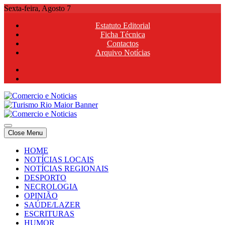
Skip
Sexta-feira, Agosto 7
to
Estatuto Editorial
content
Ficha Técnica
Contactos
Arquivo Notícias
Comercio e Noticias
Notícias e Publicidade Online
Close Menu
Comercio e Noticias
Notícias e Publicidade Online
HOME
NOTÍCIAS LOCAIS
NOTÍCIAS REGIONAIS
DESPORTO
NECROLOGIA
OPINIÃO
SAÚDE/LAZER
ESCRITURAS
HUMOR