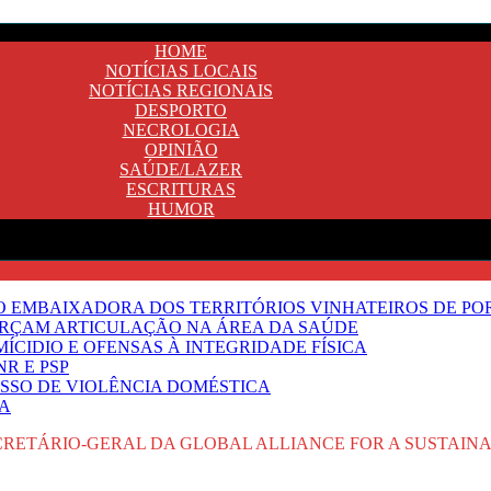
HOME
NOTÍCIAS LOCAIS
NOTÍCIAS REGIONAIS
DESPORTO
NECROLOGIA
OPINIÃO
SAÚDE/LAZER
ESCRITURAS
HUMOR
SO EMBAIXADORA DOS TERRITÓRIOS VINHATEIROS DE P
FORÇAM ARTICULAÇÃO NA ÁREA DA SAÚDE
ÍCIDIO E OFENSAS À INTEGRIDADE FÍSICA
R E PSP
SSO DE VIOLÊNCIA DOMÉSTICA
TA
ECRETÁRIO-GERAL DA GLOBAL ALLIANCE FOR A SUSTAIN