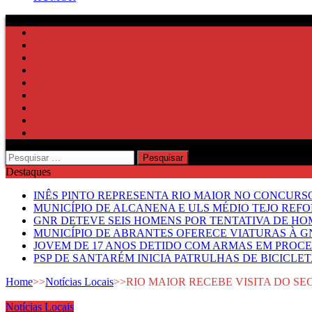
Pesquisar
por:
Destaques
INÊS PINTO REPRESENTA RIO MAIOR NO CONCUR
MUNICÍPIO DE ALCANENA E ULS MÉDIO TEJO RE
GNR DETEVE SEIS HOMENS POR TENTATIVA DE HOM
MUNICÍPIO DE ABRANTES OFERECE VIATURAS À GN
JOVEM DE 17 ANOS DETIDO COM ARMAS EM PROCE
PSP DE SANTARÉM INICIA PATRULHAS DE BICICLE
Home
>>
Notícias Locais
>>
RIO MAIOR RECEBE VISITA DO S
Notícias Locais