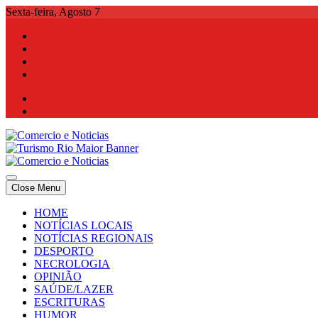
Skip
Sexta-feira, Agosto 7
to
content
Comercio e Noticias
Notícias e Publicidade Online
Close Menu
Comercio e Noticias
Notícias e Publicidade Online
HOME
NOTÍCIAS LOCAIS
NOTÍCIAS REGIONAIS
DESPORTO
NECROLOGIA
OPINIÃO
SAÚDE/LAZER
ESCRITURAS
HUMOR