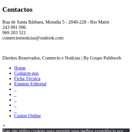
Contactos
Rua de Santa Bárbara, Moradia 5 - 2040-228 - Rio Maior
243 991 096
969 203 521
comercioenoticias@outlook.com
Direitos Reservados, Comercio e Notícias | By Grupo Publiweb
Home
Contacte-nos
Ficha Técnica
Estatuto Editorial
_
_
_
_
_
Casino Online
×
Este site utiliza cookies para permitir uma melhor experiência por