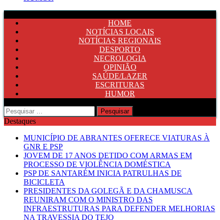
HOME
NOTÍCIAS LOCAIS
NOTÍCIAS REGIONAIS
DESPORTO
NECROLOGIA
OPINIÃO
SAÚDE/LAZER
ESCRITURAS
HUMOR
Pesquisar
por:
Destaques
MUNICÍPIO DE ABRANTES OFERECE VIATURAS À
GNR E PSP
JOVEM DE 17 ANOS DETIDO COM ARMAS EM
PROCESSO DE VIOLÊNCIA DOMÉSTICA
PSP DE SANTARÉM INICIA PATRULHAS DE
BICICLETA
PRESIDENTES DA GOLEGÃ E DA CHAMUSCA
REUNIRAM COM O MINISTRO DAS
INFRAESTRUTURAS PARA DEFENDER MELHORIAS
NA TRAVESSIA DO TEJO