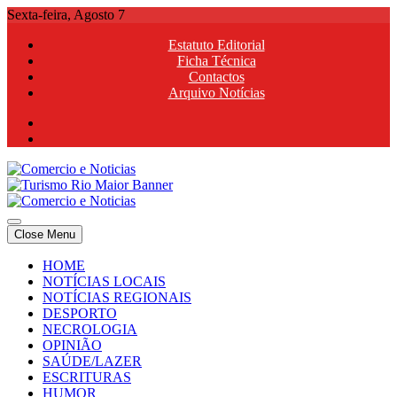
Skip
Sexta-feira, Agosto 7
to
Estatuto Editorial
content
Ficha Técnica
Contactos
Arquivo Notícias
Comercio e Noticias
Notícias e Publicidade Online
Close Menu
Comercio e Noticias
Notícias e Publicidade Online
HOME
NOTÍCIAS LOCAIS
NOTÍCIAS REGIONAIS
DESPORTO
NECROLOGIA
OPINIÃO
SAÚDE/LAZER
ESCRITURAS
HUMOR