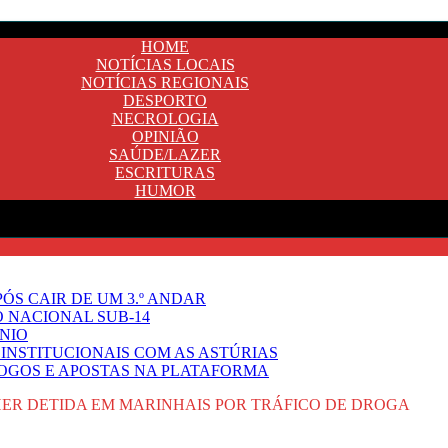
HOME
NOTÍCIAS LOCAIS
NOTÍCIAS REGIONAIS
DESPORTO
NECROLOGIA
OPINIÃO
SAÚDE/LAZER
ESCRITURAS
HUMOR
ÓS CAIR DE UM 3.º ANDAR
O NACIONAL SUB-14
NIO
INSTITUCIONAIS COM AS ASTÚRIAS
JOGOS E APOSTAS NA PLATAFORMA
ER DETIDA EM MARINHAIS POR TRÁFICO DE DROGA