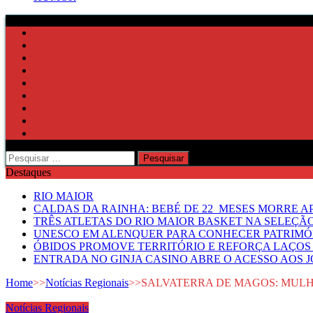
Pesquisar
por:
Destaques
RIO MAIOR
CALDAS DA RAINHA: BEBÉ DE 22 MESES MORRE AP
TRÊS ATLETAS DO RIO MAIOR BASKET NA SELEÇÃ
UNESCO EM ALENQUER PARA CONHECER PATRIMÓ
ÓBIDOS PROMOVE TERRITÓRIO E REFORÇA LAÇOS 
ENTRADA NO GINJA CASINO ABRE O ACESSO AOS 
Home
>>
Notícias Regionais
>>
SALVATERRA DE MAGOS: MULH
Notícias Regionais