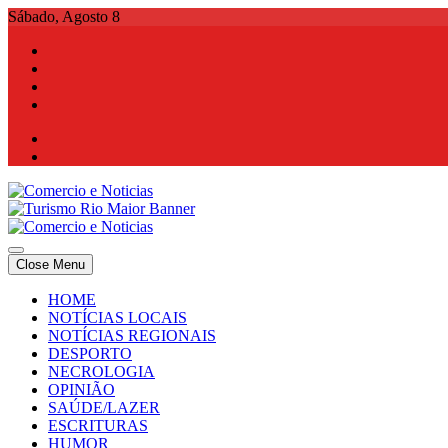
Skip
Sábado, Agosto 8
to
content
Comercio e Noticias
Notícias e Publicidade Online
Close Menu
Comercio e Noticias
Notícias e Publicidade Online
HOME
NOTÍCIAS LOCAIS
NOTÍCIAS REGIONAIS
DESPORTO
NECROLOGIA
OPINIÃO
SAÚDE/LAZER
ESCRITURAS
HUMOR