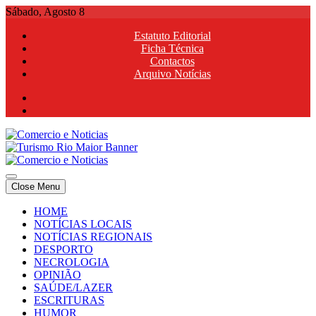
Skip
Sábado, Agosto 8
to
Estatuto Editorial
content
Ficha Técnica
Contactos
Arquivo Notícias
Comercio e Noticias
Notícias e Publicidade Online
Close Menu
Comercio e Noticias
Notícias e Publicidade Online
HOME
NOTÍCIAS LOCAIS
NOTÍCIAS REGIONAIS
DESPORTO
NECROLOGIA
OPINIÃO
SAÚDE/LAZER
ESCRITURAS
HUMOR