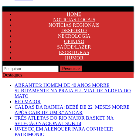
HOME
NOTÍCIAS LOCAIS
NOTÍCIAS REGIONAIS
DESPORTO
NECROLOGIA
OPINIÃO
SAÚDE/LAZER
ESCRITURAS
HUMOR
Pesquisar
por:
Destaques
ABRANTES: HOMEM DE 40 ANOS MORRE
SUBITAMENTE NA PRAIA FLUVIAL DE ALDEIA DO
MATO
RIO MAIOR
CALDAS DA RAINHA: BEBÉ DE 22 MESES MORRE
APÓS CAIR DE UM 3.º ANDAR
TRÊS ATLETAS DO RIO MAIOR BASKET NA
SELEÇÃO NACIONAL SUB-14
UNESCO EM ALENQUER PARA CONHECER
PATRIMÓNIO