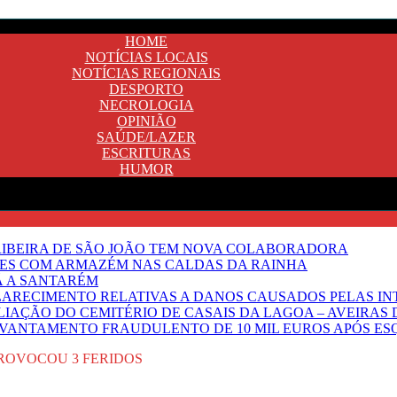
HOME
NOTÍCIAS LOCAIS
NOTÍCIAS REGIONAIS
DESPORTO
NECROLOGIA
OPINIÃO
SAÚDE/LAZER
ESCRITURAS
HUMOR
E RIBEIRA DE SÃO JOÃO TEM NOVA COLABORADORA
NTES COM ARMAZÉM NAS CALDAS DA RAINHA
Ã A SANTARÉM
LARECIMENTO RELATIVAS A DANOS CAUSADOS PELAS IN
IAÇÃO DO CEMITÉRIO DE CASAIS DA LAGOA – AVEIRAS 
VANTAMENTO FRAUDULENTO DE 10 MIL EUROS APÓS ES
PROVOCOU 3 FERIDOS