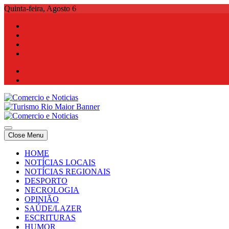
Skip
Quinta-feira, Agosto 6
to
content
Comercio e Noticias
Notícias e Publicidade Online
Close Menu
Comercio e Noticias
Notícias e Publicidade Online
HOME
NOTÍCIAS LOCAIS
NOTÍCIAS REGIONAIS
DESPORTO
NECROLOGIA
OPINIÃO
SAÚDE/LAZER
ESCRITURAS
HUMOR