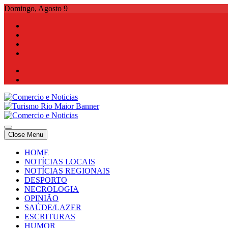
Skip
Domingo, Agosto 9
to
content
Comercio e Noticias
Notícias e Publicidade Online
Close Menu
Comercio e Noticias
Notícias e Publicidade Online
HOME
NOTÍCIAS LOCAIS
NOTÍCIAS REGIONAIS
DESPORTO
NECROLOGIA
OPINIÃO
SAÚDE/LAZER
ESCRITURAS
HUMOR