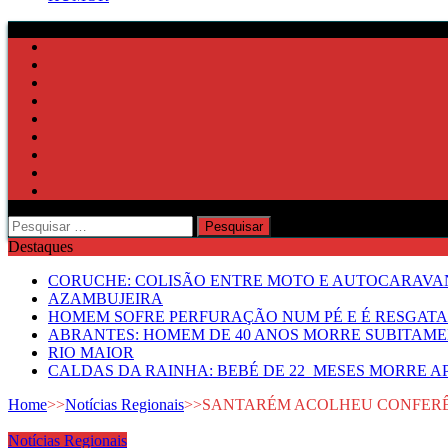
Pesquisar
por:
Destaques
CORUCHE: COLISÃO ENTRE MOTO E AUTOCARAVAN
AZAMBUJEIRA
HOMEM SOFRE PERFURAÇÃO NUM PÉ E É RESGATA
ABRANTES: HOMEM DE 40 ANOS MORRE SUBITAMEN
RIO MAIOR
CALDAS DA RAINHA: BEBÉ DE 22 MESES MORRE AP
Home
>>
Notícias Regionais
>>
SANTARÉM ACOLHEU CONFERÊN
Notícias Regionais