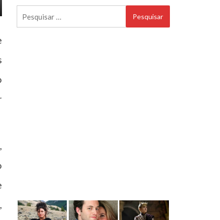
Pesquisar
por:
e
s
o
r
,
o
e
,