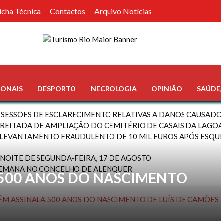
icha Técnica
Contactos
Arquivo Notícias
IONAIS
DESPORTO
NECROLOGIA
OPINIÃO
SAÚDE
 SESSÕES DE ESCLARECIMENTO RELATIVAS A DANOS CAUSADO
REITADA DE AMPLIAÇÃO DO CEMITÉRIO DE CASAIS DA LAGOA 
LEVANTAMENTO FRAUDULENTO DE 10 MIL EUROS APÓS ESQU
A NOITE DE SEGUNDA-FEIRA, 17 DE AGOSTO
SEMANA NO CONCELHO DE ALENQUER
500 ANOS DO NASCIMENTO
M ASSINALA 500 ANOS DO NASCIMENTO DE LUÍS DE CAMÕES