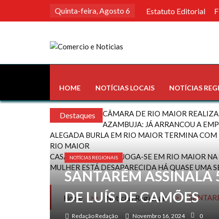
Skip
Quinta-feira, Agosto 6
Estatuto Editorial
F
to
content
Comercio e Noticias
Notícias e Publicidade Online
HOME
NOTÍCIAS LOCAIS
NOTÍCIAS REG
CÂMARA DE RIO MAIOR REALIZA
Destaques
AZAMBUJA: JÁ ARRANCOU A EMP
ALEGADA BURLA EM RIO MAIOR TERMINA COM 
RIO MAIOR
CASA PIA – BENFICA JOGA-SE EM RIO MAIOR N
NOTÍCIAS REGIONAIS
MULHER ESTÁ DESAPARECIDA HÁ QUASE UMA 
SANTARÉM ASSINALA 
DE LUÍS DE CAMÕES
>>
>>
SANTARÉ
Home
Notícias Regionais
Redação Redação
Novembro 16, 2024
0