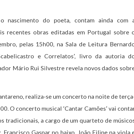
o nascimento do poeta, contam ainda com 
is recentes obras editadas em Portugal sobre 
embro, pelas 15h00, na Sala de Leitura Bernard
abelicastro e Correlatos’, livro da autoria d
gador Mário Rui Silvestre revela novos dados sobr
ntareno, realiza-se um concerto na noite de terça
h00. O concerto musical ‘Cantar Camões’ vai conta
os tradicionais, a cargo de um quarteto de músico
 Francisco Gaspar no baixo, João Filipe na viola 