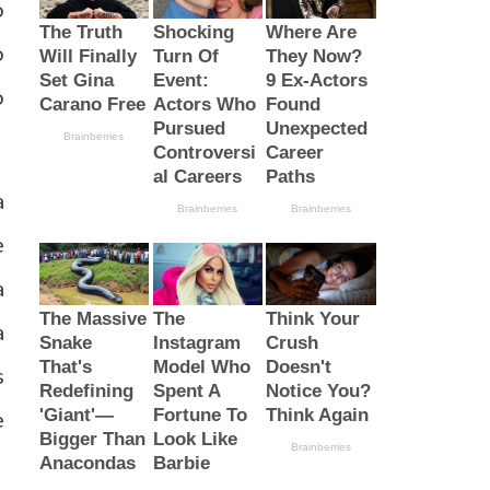
o
o
o
a
e
a
a
s
e