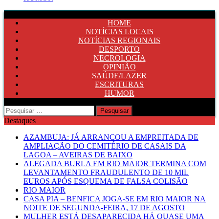
HOME
NOTÍCIAS LOCAIS
NOTÍCIAS REGIONAIS
DESPORTO
NECROLOGIA
OPINIÃO
SAÚDE/LAZER
ESCRITURAS
HUMOR
Pesquisar
por:
Destaques
AZAMBUJA: JÁ ARRANCOU A EMPREITADA DE
AMPLIAÇÃO DO CEMITÉRIO DE CASAIS DA
LAGOA – AVEIRAS DE BAIXO
ALEGADA BURLA EM RIO MAIOR TERMINA COM
LEVANTAMENTO FRAUDULENTO DE 10 MIL
EUROS APÓS ESQUEMA DE FALSA COLISÃO
RIO MAIOR
CASA PIA – BENFICA JOGA-SE EM RIO MAIOR NA
NOITE DE SEGUNDA-FEIRA, 17 DE AGOSTO
MULHER ESTÁ DESAPARECIDA HÁ QUASE UMA