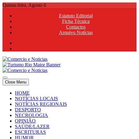
Skip
Quinta-feira, Agosto 6
to
Estatuto Editorial
content
Ficha Técnica
Contactos
Arquivo Notícias
Comercio e Noticias
Notícias e Publicidade Online
Close Menu
Comercio e Noticias
Notícias e Publicidade Online
HOME
NOTÍCIAS LOCAIS
NOTÍCIAS REGIONAIS
DESPORTO
NECROLOGIA
OPINIÃO
SAÚDE/LAZER
ESCRITURAS
HUMOR