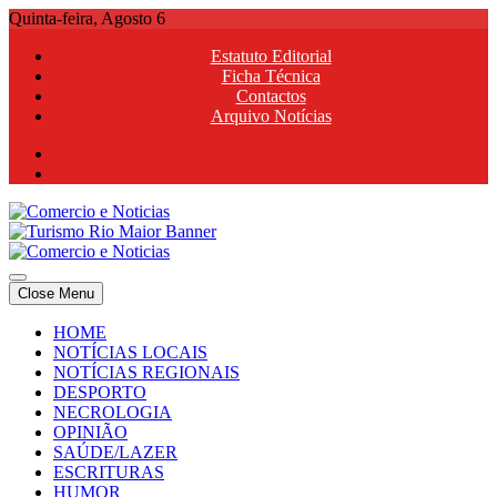
Skip
Quinta-feira, Agosto 6
to
Estatuto Editorial
content
Ficha Técnica
Contactos
Arquivo Notícias
Comercio e Noticias
Notícias e Publicidade Online
Close Menu
Comercio e Noticias
Notícias e Publicidade Online
HOME
NOTÍCIAS LOCAIS
NOTÍCIAS REGIONAIS
DESPORTO
NECROLOGIA
OPINIÃO
SAÚDE/LAZER
ESCRITURAS
HUMOR