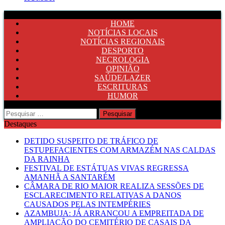
HOME
NOTÍCIAS LOCAIS
NOTÍCIAS REGIONAIS
DESPORTO
NECROLOGIA
OPINIÃO
SAÚDE/LAZER
ESCRITURAS
HUMOR
Pesquisar
por:
Destaques
DETIDO SUSPEITO DE TRÁFICO DE
ESTUPEFACIENTES COM ARMAZÉM NAS CALDAS
DA RAINHA
FESTIVAL DE ESTÁTUAS VIVAS REGRESSA
AMANHÃ A SANTARÉM
CÂMARA DE RIO MAIOR REALIZA SESSÕES DE
ESCLARECIMENTO RELATIVAS A DANOS
CAUSADOS PELAS INTEMPÉRIES
AZAMBUJA: JÁ ARRANCOU A EMPREITADA DE
AMPLIAÇÃO DO CEMITÉRIO DE CASAIS DA