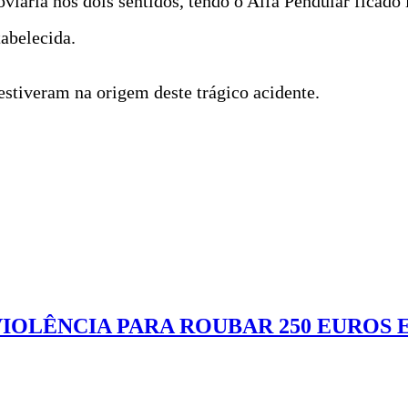
oviária nos dois sentidos, tendo o Alfa Pendular ficad
tabelecida.
 estiveram na origem deste trágico acidente.
VIOLÊNCIA PARA ROUBAR 250 EUROS