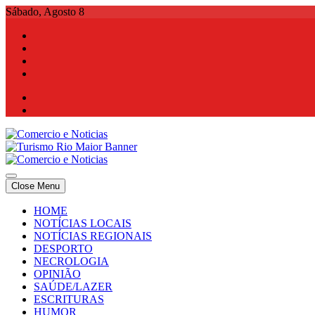
Skip
Sábado, Agosto 8
to
content
Comercio e Noticias
Notícias e Publicidade Online
Close Menu
Comercio e Noticias
Notícias e Publicidade Online
HOME
NOTÍCIAS LOCAIS
NOTÍCIAS REGIONAIS
DESPORTO
NECROLOGIA
OPINIÃO
SAÚDE/LAZER
ESCRITURAS
HUMOR