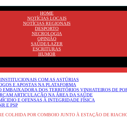
HOME
NOTÍCIAS LOCAIS
NOTÍCIAS REGIONAIS
DESPORTO
NECROLOGIA
OPINIÃO
SAÚDE/LAZER
ESCRITURAS
HUMOR
INSTITUCIONAIS COM AS ASTÚRIAS
JOGOS E APOSTAS NA PLATAFORMA
SO EMBAIXADORA DOS TERRITÓRIOS VINHATEIROS DE P
FORÇAM ARTICULAÇÃO NA ÁREA DA SAÚDE
ÍCIDIO E OFENSAS À INTEGRIDADE FÍSICA
R E PSP
E COLHIDA POR COMBOIO JUNTO À ESTAÇÃO DE RIACH