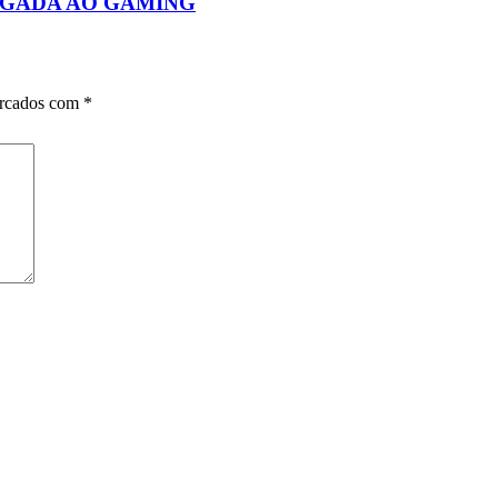
IGADA AO GAMING
arcados com
*