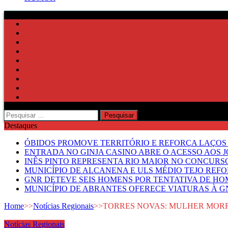
Pesquisar
por:
Destaques
ÓBIDOS PROMOVE TERRITÓRIO E REFORÇA LAÇOS 
ENTRADA NO GINJA CASINO ABRE O ACESSO AOS 
INÊS PINTO REPRESENTA RIO MAIOR NO CONCUR
MUNICÍPIO DE ALCANENA E ULS MÉDIO TEJO RE
GNR DETEVE SEIS HOMENS POR TENTATIVA DE HOM
MUNICÍPIO DE ABRANTES OFERECE VIATURAS À GN
Home
>>
Notícias Regionais
>>
TORRES NOVAS: MULHER MORR
Notícias Regionais