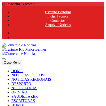
Skip
Quinta-feira, Agosto 6
to
Estatuto Editorial
content
Ficha Técnica
Contactos
Arquivo Notícias
Comercio e Noticias
Notícias e Publicidade Online
Close Menu
Comercio e Noticias
Notícias e Publicidade Online
HOME
NOTÍCIAS LOCAIS
NOTÍCIAS REGIONAIS
DESPORTO
NECROLOGIA
OPINIÃO
SAÚDE/LAZER
ESCRITURAS
HUMOR