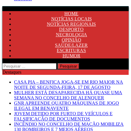
HOME
NOTÍCIAS LOCAIS
NOTÍCIAS REGIONAIS
DESPORTO
NECROLOGIA
OPINIÃO
SAÚDE/LAZER
ESCRITURAS
HUMOR
Pesquisar
por:
Destaques
CASA PIA – BENFICA JOGA-SE EM RIO MAIOR NA
NOITE DE SEGUNDA-FEIRA, 17 DE AGOSTO
MULHER ESTÁ DESAPARECIDA HÁ QUASE UMA
SEMANA NO CONCELHO DE ALENQUER
GNR APREENDE QUATRO MÁQUINAS DE JOGO
ILEGAL EM BENAVENTE
JOVEM DETIDO POR FURTO DE VEÍCULOS E
FALSIFICAÇÃO DE DOCUMENTOS
INCÊNDIO NO CONCELHO DE MAÇÃO MOBILIZA
130 BOMBEIROS E 7 MEIOS AÉREOS