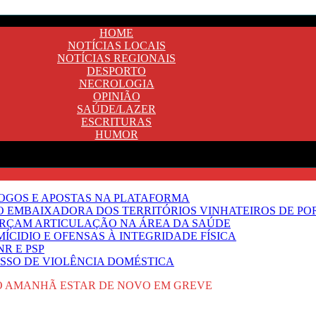
HOME
NOTÍCIAS LOCAIS
NOTÍCIAS REGIONAIS
DESPORTO
NECROLOGIA
OPINIÃO
SAÚDE/LAZER
ESCRITURAS
HUMOR
JOGOS E APOSTAS NA PLATAFORMA
SO EMBAIXADORA DOS TERRITÓRIOS VINHATEIROS DE P
FORÇAM ARTICULAÇÃO NA ÁREA DA SAÚDE
ÍCIDIO E OFENSAS À INTEGRIDADE FÍSICA
R E PSP
SSO DE VIOLÊNCIA DOMÉSTICA
 AMANHÃ ESTAR DE NOVO EM GREVE