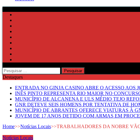
Pesquisar
por:
Destaques
ENTRADA NO GINJA CASINO ABRE O ACESSO AOS 
INÊS PINTO REPRESENTA RIO MAIOR NO CONCUR
MUNICÍPIO DE ALCANENA E ULS MÉDIO TEJO RE
GNR DETEVE SEIS HOMENS POR TENTATIVA DE HOM
MUNICÍPIO DE ABRANTES OFERECE VIATURAS À GN
JOVEM DE 17 ANOS DETIDO COM ARMAS EM PROCE
Home
>>
Notícias Locais
>>
TRABALHADORES DA NOBRE VÃO
Notícias Locais