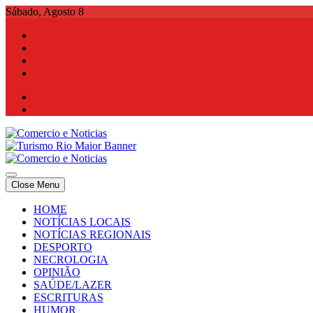
Skip
Sábado, Agosto 8
to
content
Comercio e Noticias
Notícias e Publicidade Online
Close Menu
Comercio e Noticias
Notícias e Publicidade Online
HOME
NOTÍCIAS LOCAIS
NOTÍCIAS REGIONAIS
DESPORTO
NECROLOGIA
OPINIÃO
SAÚDE/LAZER
ESCRITURAS
HUMOR