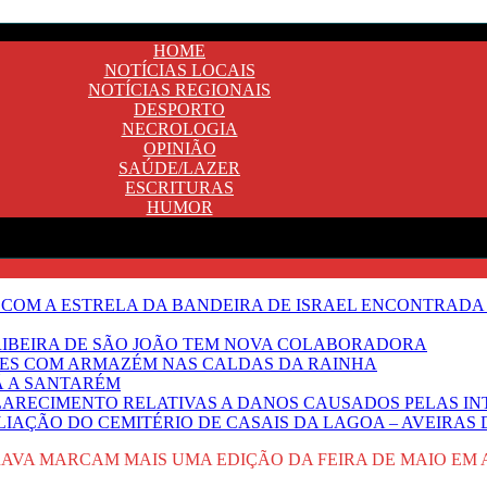
HOME
NOTÍCIAS LOCAIS
NOTÍCIAS REGIONAIS
DESPORTO
NECROLOGIA
OPINIÃO
SAÚDE/LAZER
ESCRITURAS
HUMOR
 COM A ESTRELA DA BANDEIRA DE ISRAEL ENCONTRADA 
E RIBEIRA DE SÃO JOÃO TEM NOVA COLABORADORA
NTES COM ARMAZÉM NAS CALDAS DA RAINHA
Ã A SANTARÉM
LARECIMENTO RELATIVAS A DANOS CAUSADOS PELAS IN
IAÇÃO DO CEMITÉRIO DE CASAIS DA LAGOA – AVEIRAS 
BRAVA MARCAM MAIS UMA EDIÇÃO DA FEIRA DE MAIO EM