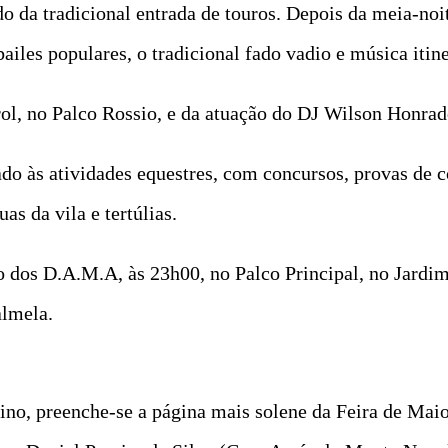
ido da tradicional entrada de touros. Depois da meia‑no
bailes populares, o tradicional fado vadio e música itin
l, no Palco Rossio, e da atuação do DJ Wilson Honrad
do às atividades equestres, com concursos, provas de c
as da vila e tertúlias.
to dos D.A.M.A, às 23h00, no Palco Principal, no Jard
almela.
no, preenche-se a página mais solene da Feira de Ma