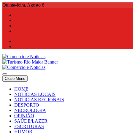
Skip
Quinta-feira, Agosto 6
to
content
Comercio e Noticias
Notícias e Publicidade Online
Close Menu
Comercio e Noticias
Notícias e Publicidade Online
HOME
NOTÍCIAS LOCAIS
NOTÍCIAS REGIONAIS
DESPORTO
NECROLOGIA
OPINIÃO
SAÚDE/LAZER
ESCRITURAS
HUMOR