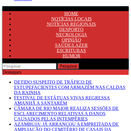
HOME
NOTÍCIAS LOCAIS
NOTÍCIAS REGIONAIS
DESPORTO
NECROLOGIA
OPINIÃO
SAÚDE/LAZER
ESCRITURAS
HUMOR
Pesquisar
por:
Destaques
DETIDO SUSPEITO DE TRÁFICO DE
ESTUPEFACIENTES COM ARMAZÉM NAS CALDAS
DA RAINHA
FESTIVAL DE ESTÁTUAS VIVAS REGRESSA
AMANHÃ A SANTARÉM
CÂMARA DE RIO MAIOR REALIZA SESSÕES DE
ESCLARECIMENTO RELATIVAS A DANOS
CAUSADOS PELAS INTEMPÉRIES
AZAMBUJA: JÁ ARRANCOU A EMPREITADA DE
AMPLIAÇÃO DO CEMITÉRIO DE CASAIS DA