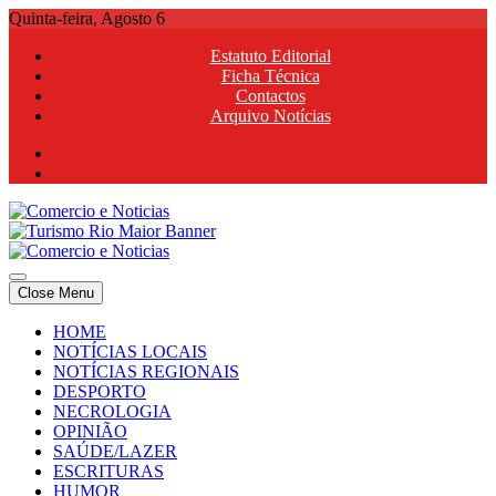
Skip
Quinta-feira, Agosto 6
to
Estatuto Editorial
content
Ficha Técnica
Contactos
Arquivo Notícias
Comercio e Noticias
Notícias e Publicidade Online
Close Menu
Comercio e Noticias
Notícias e Publicidade Online
HOME
NOTÍCIAS LOCAIS
NOTÍCIAS REGIONAIS
DESPORTO
NECROLOGIA
OPINIÃO
SAÚDE/LAZER
ESCRITURAS
HUMOR