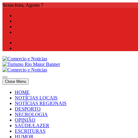
Skip
Sexta-feira, Agosto 7
to
content
Comercio e Noticias
Notícias e Publicidade Online
Close Menu
Comercio e Noticias
Notícias e Publicidade Online
HOME
NOTÍCIAS LOCAIS
NOTÍCIAS REGIONAIS
DESPORTO
NECROLOGIA
OPINIÃO
SAÚDE/LAZER
ESCRITURAS
HUMOR