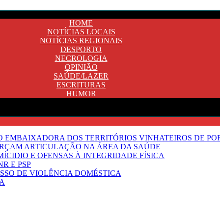
HOME
NOTÍCIAS LOCAIS
NOTÍCIAS REGIONAIS
DESPORTO
NECROLOGIA
OPINIÃO
SAÚDE/LAZER
ESCRITURAS
HUMOR
SO EMBAIXADORA DOS TERRITÓRIOS VINHATEIROS DE P
FORÇAM ARTICULAÇÃO NA ÁREA DA SAÚDE
ÍCIDIO E OFENSAS À INTEGRIDADE FÍSICA
R E PSP
SSO DE VIOLÊNCIA DOMÉSTICA
TA