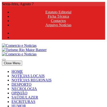
Skip
Sexta-feira, Agosto 7
to
Estatuto Editorial
content
Ficha Técnica
Contactos
Arquivo Notícias
Comercio e Noticias
Notícias e Publicidade Online
Close Menu
Comercio e Noticias
Notícias e Publicidade Online
HOME
NOTÍCIAS LOCAIS
NOTÍCIAS REGIONAIS
DESPORTO
NECROLOGIA
OPINIÃO
SAÚDE/LAZER
ESCRITURAS
HUMOR