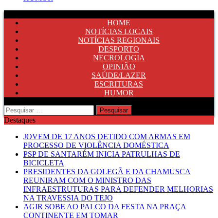
HOME
NOTÍCIAS LOCAIS
NOTÍCIAS REGIONAIS
DESPORTO
NECROLOGIA
OPINIÃO
SAÚDE/LAZER
ESCRITURAS
HUMOR
Pesquisar
por:
Destaques
JOVEM DE 17 ANOS DETIDO COM ARMAS EM
PROCESSO DE VIOLÊNCIA DOMÉSTICA
PSP DE SANTARÉM INICIA PATRULHAS DE
BICICLETA
PRESIDENTES DA GOLEGÃ E DA CHAMUSCA
REUNIRAM COM O MINISTRO DAS
INFRAESTRUTURAS PARA DEFENDER MELHORIAS
NA TRAVESSIA DO TEJO
AGIR SOBE AO PALCO DA FESTA NA PRAÇA
CONTINENTE EM TOMAR