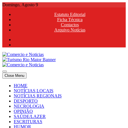
Skip
Domingo, Agosto 9
to
Estatuto Editorial
content
Ficha Técnica
Contactos
Arquivo Notícias
Comercio e Noticias
Notícias e Publicidade Online
Close Menu
Comercio e Noticias
Notícias e Publicidade Online
HOME
NOTÍCIAS LOCAIS
NOTÍCIAS REGIONAIS
DESPORTO
NECROLOGIA
OPINIÃO
SAÚDE/LAZER
ESCRITURAS
HUMOR