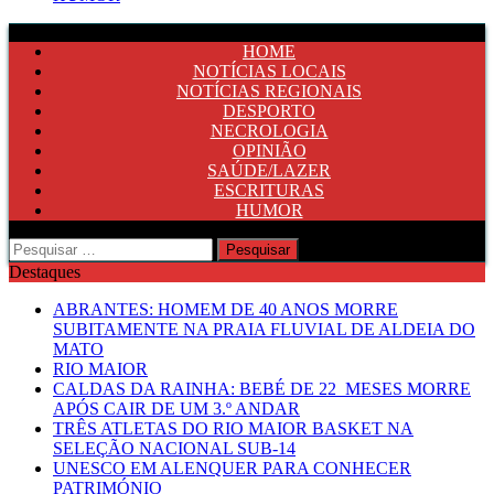
HOME
NOTÍCIAS LOCAIS
NOTÍCIAS REGIONAIS
DESPORTO
NECROLOGIA
OPINIÃO
SAÚDE/LAZER
ESCRITURAS
HUMOR
Pesquisar
por:
Destaques
ABRANTES: HOMEM DE 40 ANOS MORRE
SUBITAMENTE NA PRAIA FLUVIAL DE ALDEIA DO
MATO
RIO MAIOR
CALDAS DA RAINHA: BEBÉ DE 22 MESES MORRE
APÓS CAIR DE UM 3.º ANDAR
TRÊS ATLETAS DO RIO MAIOR BASKET NA
SELEÇÃO NACIONAL SUB-14
UNESCO EM ALENQUER PARA CONHECER
PATRIMÓNIO