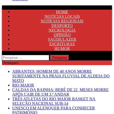
HOME
NOTÍCIAS LOCAIS
NOTÍCIAS REGIONAIS
DESPORTO
NECROLOGIA
OPINIÃO
SAÚDE/LAZER
ESCRITURAS
HUMOR
Pesquisar
por:
Destaques
ABRANTES: HOMEM DE 40 ANOS MORRE
SUBITAMENTE NA PRAIA FLUVIAL DE ALDEIA DO
MATO
RIO MAIOR
CALDAS DA RAINHA: BEBÉ DE 22 MESES MORRE
APÓS CAIR DE UM 3.º ANDAR
TRÊS ATLETAS DO RIO MAIOR BASKET NA
SELEÇÃO NACIONAL SUB-14
UNESCO EM ALENQUER PARA CONHECER
PATRIMÓNIO