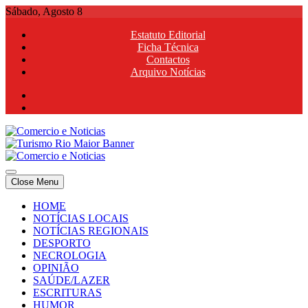
Skip
Sábado, Agosto 8
to
Estatuto Editorial
content
Ficha Técnica
Contactos
Arquivo Notícias
Comercio e Noticias
Notícias e Publicidade Online
Close Menu
Comercio e Noticias
Notícias e Publicidade Online
HOME
NOTÍCIAS LOCAIS
NOTÍCIAS REGIONAIS
DESPORTO
NECROLOGIA
OPINIÃO
SAÚDE/LAZER
ESCRITURAS
HUMOR