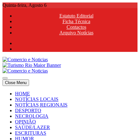
Skip
Quinta-feira, Agosto 6
to
Estatuto Editorial
content
Ficha Técnica
Contactos
Arquivo Notícias
Comercio e Noticias
Notícias e Publicidade Online
Close Menu
Comercio e Noticias
Notícias e Publicidade Online
HOME
NOTÍCIAS LOCAIS
NOTÍCIAS REGIONAIS
DESPORTO
NECROLOGIA
OPINIÃO
SAÚDE/LAZER
ESCRITURAS
HUMOR