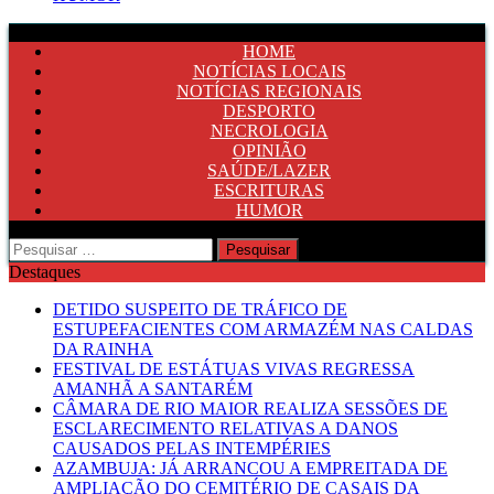
HOME
NOTÍCIAS LOCAIS
NOTÍCIAS REGIONAIS
DESPORTO
NECROLOGIA
OPINIÃO
SAÚDE/LAZER
ESCRITURAS
HUMOR
Pesquisar
por:
Destaques
DETIDO SUSPEITO DE TRÁFICO DE
ESTUPEFACIENTES COM ARMAZÉM NAS CALDAS
DA RAINHA
FESTIVAL DE ESTÁTUAS VIVAS REGRESSA
AMANHÃ A SANTARÉM
CÂMARA DE RIO MAIOR REALIZA SESSÕES DE
ESCLARECIMENTO RELATIVAS A DANOS
CAUSADOS PELAS INTEMPÉRIES
AZAMBUJA: JÁ ARRANCOU A EMPREITADA DE
AMPLIAÇÃO DO CEMITÉRIO DE CASAIS DA