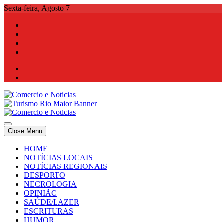
Skip
Sexta-feira, Agosto 7
to
content
Comercio e Noticias
Notícias e Publicidade Online
Close Menu
Comercio e Noticias
Notícias e Publicidade Online
HOME
NOTÍCIAS LOCAIS
NOTÍCIAS REGIONAIS
DESPORTO
NECROLOGIA
OPINIÃO
SAÚDE/LAZER
ESCRITURAS
HUMOR