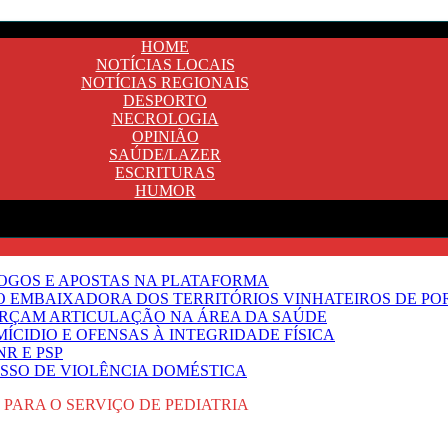
HOME
NOTÍCIAS LOCAIS
NOTÍCIAS REGIONAIS
DESPORTO
NECROLOGIA
OPINIÃO
SAÚDE/LAZER
ESCRITURAS
HUMOR
JOGOS E APOSTAS NA PLATAFORMA
SO EMBAIXADORA DOS TERRITÓRIOS VINHATEIROS DE P
FORÇAM ARTICULAÇÃO NA ÁREA DA SAÚDE
ÍCIDIO E OFENSAS À INTEGRIDADE FÍSICA
R E PSP
SSO DE VIOLÊNCIA DOMÉSTICA
PARA O SERVIÇO DE PEDIATRIA