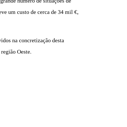
 grande número de situações de
teve um custo de cerca de 34 mil €,
idos na concretização desta
 região Oeste.