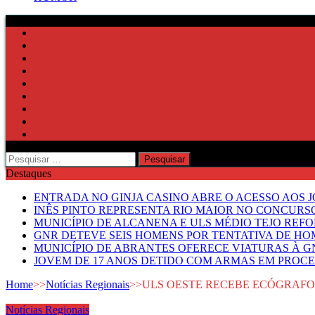
Pesquisar
por:
Destaques
ENTRADA NO GINJA CASINO ABRE O ACESSO AOS 
INÊS PINTO REPRESENTA RIO MAIOR NO CONCUR
MUNICÍPIO DE ALCANENA E ULS MÉDIO TEJO RE
GNR DETEVE SEIS HOMENS POR TENTATIVA DE HOM
MUNICÍPIO DE ABRANTES OFERECE VIATURAS À GN
JOVEM DE 17 ANOS DETIDO COM ARMAS EM PROCE
Home
>>
Notícias Regionais
>>
ULS OESTE RECEBE ECÓGRAFO 
Notícias Regionais