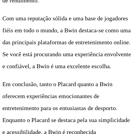
de rendimento.
Com uma reputação sólida e uma base de jogadores
fiéis em todo o mundo, a Bwin destaca-se como uma
das principais plataformas de entretenimento online.
Se você está procurando uma experiência envolvente
e confiável, a Bwin é uma excelente escolha.
Em conclusão, tanto o Placard quanto a Bwin
oferecem experiências emocionantes de
entretenimento para os entusiastas de desporto.
Enquanto o Placard se destaca pela sua simplicidade
e acessibilidade, a Bwin é reconhecida