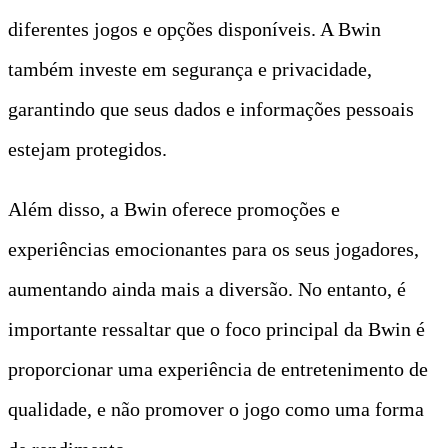
diferentes jogos e opções disponíveis. A Bwin
também investe em segurança e privacidade,
garantindo que seus dados e informações pessoais
estejam protegidos.
Além disso, a Bwin oferece promoções e
experiências emocionantes para os seus jogadores,
aumentando ainda mais a diversão. No entanto, é
importante ressaltar que o foco principal da Bwin é
proporcionar uma experiência de entretenimento de
qualidade, e não promover o jogo como uma forma