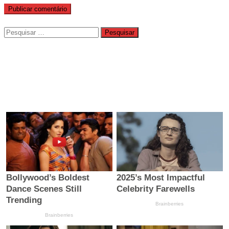
Pesquisar
por: