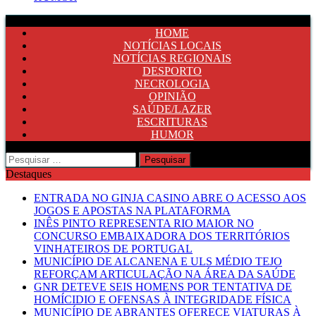
HOME
NOTÍCIAS LOCAIS
NOTÍCIAS REGIONAIS
DESPORTO
NECROLOGIA
OPINIÃO
SAÚDE/LAZER
ESCRITURAS
HUMOR
Pesquisar
por:
Destaques
ENTRADA NO GINJA CASINO ABRE O ACESSO AOS
JOGOS E APOSTAS NA PLATAFORMA
INÊS PINTO REPRESENTA RIO MAIOR NO
CONCURSO EMBAIXADORA DOS TERRITÓRIOS
VINHATEIROS DE PORTUGAL
MUNICÍPIO DE ALCANENA E ULS MÉDIO TEJO
REFORÇAM ARTICULAÇÃO NA ÁREA DA SAÚDE
GNR DETEVE SEIS HOMENS POR TENTATIVA DE
HOMÍCIDIO E OFENSAS À INTEGRIDADE FÍSICA
MUNICÍPIO DE ABRANTES OFERECE VIATURAS À