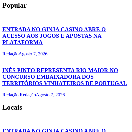
Popular
ENTRADA NO GINJA CASINO ABRE O
ACESSO AOS JOGOS E APOSTAS NA
PLATAFORMA
Redação
Agosto 7, 2026
INÊS PINTO REPRESENTA RIO MAIOR NO
CONCURSO EMBAIXADORA DOS
TERRITÓRIOS VINHATEIROS DE PORTUGAL
Redação Redação
Agosto 7, 2026
Locais
ENTRADA NO GINJA CASINO ABRE O