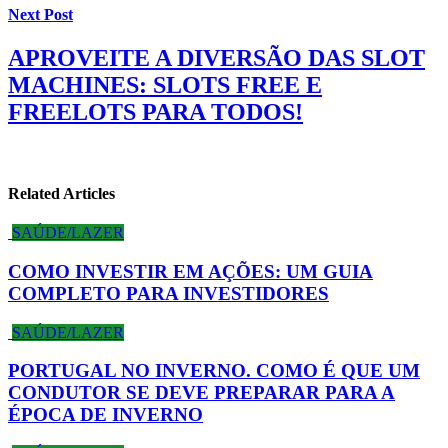
Next Post
APROVEITE A DIVERSÃO DAS SLOT
MACHINES: SLOTS FREE E
FREELOTS PARA TODOS!
Related Articles
SAÚDE/LAZER
COMO INVESTIR EM AÇÕES: UM GUIA
COMPLETO PARA INVESTIDORES
SAÚDE/LAZER
PORTUGAL NO INVERNO. COMO É QUE UM
CONDUTOR SE DEVE PREPARAR PARA A
ÉPOCA DE INVERNO