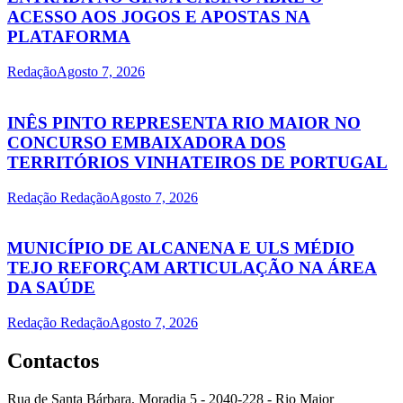
ACESSO AOS JOGOS E APOSTAS NA
PLATAFORMA
Redação
Agosto 7, 2026
INÊS PINTO REPRESENTA RIO MAIOR NO
CONCURSO EMBAIXADORA DOS
TERRITÓRIOS VINHATEIROS DE PORTUGAL
Redação Redação
Agosto 7, 2026
MUNICÍPIO DE ALCANENA E ULS MÉDIO
TEJO REFORÇAM ARTICULAÇÃO NA ÁREA
DA SAÚDE
Redação Redação
Agosto 7, 2026
Contactos
Rua de Santa Bárbara, Moradia 5 - 2040-228 - Rio Maior