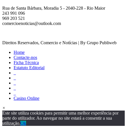
Rua de Santa Bárbara, Moradia 5 - 2040-228 - Rio Maior
243 991 096
969 203 521
comercioenoticias@outlook.com
Direitos Reservados, Comercio e Notícias | By Grupo Publiweb
Home
Contacte-nos
Ficha Técnica
Estatuto Editorial
_
_
_
_
_
Casino Online
×
Este site utiliza cookies para permitir uma melhor experiência por
parte do utilizador. Ao navegar no site estará a consentir a sua
utilização.
Ok