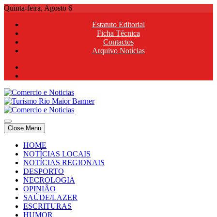
Skip
Quinta-feira, Agosto 6
to
Estatuto Editorial
content
Ficha Técnica
Contactos
Arquivo Notícias
Comercio e Noticias
Notícias e Publicidade Online
Close Menu
Comercio e Noticias
Notícias e Publicidade Online
HOME
NOTÍCIAS LOCAIS
NOTÍCIAS REGIONAIS
DESPORTO
NECROLOGIA
OPINIÃO
SAÚDE/LAZER
ESCRITURAS
HUMOR