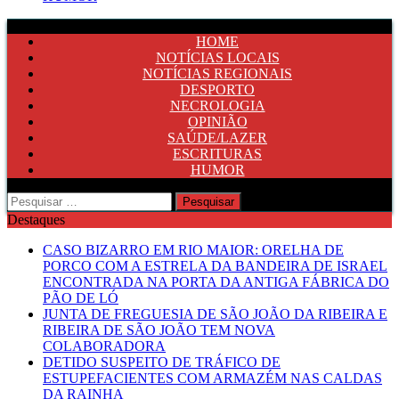
HOME
NOTÍCIAS LOCAIS
NOTÍCIAS REGIONAIS
DESPORTO
NECROLOGIA
OPINIÃO
SAÚDE/LAZER
ESCRITURAS
HUMOR
Pesquisar
por:
Destaques
CASO BIZARRO EM RIO MAIOR: ORELHA DE
PORCO COM A ESTRELA DA BANDEIRA DE ISRAEL
ENCONTRADA NA PORTA DA ANTIGA FÁBRICA DO
PÃO DE LÓ
JUNTA DE FREGUESIA DE SÃO JOÃO DA RIBEIRA E
RIBEIRA DE SÃO JOÃO TEM NOVA
COLABORADORA
DETIDO SUSPEITO DE TRÁFICO DE
ESTUPEFACIENTES COM ARMAZÉM NAS CALDAS
DA RAINHA