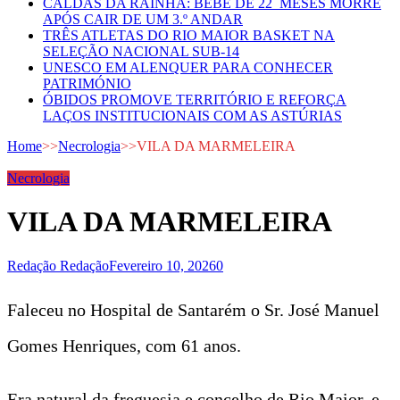
CALDAS DA RAINHA: BEBÉ DE 22 MESES MORRE
APÓS CAIR DE UM 3.º ANDAR
TRÊS ATLETAS DO RIO MAIOR BASKET NA
SELEÇÃO NACIONAL SUB-14
UNESCO EM ALENQUER PARA CONHECER
PATRIMÓNIO
ÓBIDOS PROMOVE TERRITÓRIO E REFORÇA
LAÇOS INSTITUCIONAIS COM AS ASTÚRIAS
Home
>>
Necrologia
>>
VILA DA MARMELEIRA
Necrologia
VILA DA MARMELEIRA
Redação Redação
Fevereiro 10, 2026
0
Faleceu no Hospital de Santarém o Sr. José Manuel
Gomes Henriques, com 61 anos.
Era natural da freguesia e concelho de Rio Maior, e