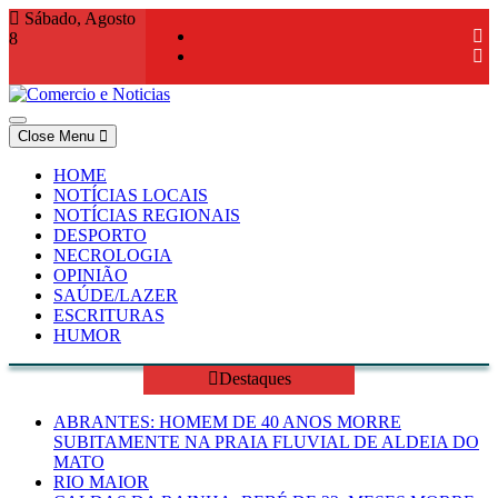
Skip
Sábado, Agosto
to
8
content
Close Menu
Comercio e Noticias
Notícias e Publicidade Online
HOME
NOTÍCIAS LOCAIS
NOTÍCIAS REGIONAIS
DESPORTO
NECROLOGIA
OPINIÃO
SAÚDE/LAZER
ESCRITURAS
HUMOR
Destaques
ABRANTES: HOMEM DE 40 ANOS MORRE
SUBITAMENTE NA PRAIA FLUVIAL DE ALDEIA DO
MATO
RIO MAIOR