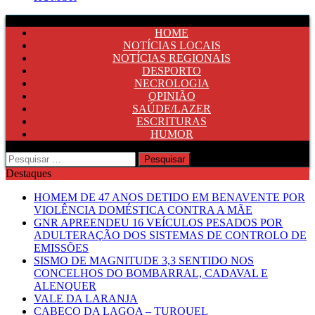
HOME
NOTÍCIAS LOCAIS
NOTÍCIAS REGIONAIS
DESPORTO
NECROLOGIA
OPINIÃO
SAÚDE/LAZER
ESCRITURAS
HUMOR
Pesquisar
por:
Destaques
HOMEM DE 47 ANOS DETIDO EM BENAVENTE POR
VIOLÊNCIA DOMÉSTICA CONTRA A MÃE
GNR APREENDEU 16 VEÍCULOS PESADOS POR
ADULTERAÇÃO DOS SISTEMAS DE CONTROLO DE
EMISSÕES
SISMO DE MAGNITUDE 3,3 SENTIDO NOS
CONCELHOS DO BOMBARRAL, CADAVAL E
ALENQUER
VALE DA LARANJA
CABEÇO DA LAGOA – TURQUEL