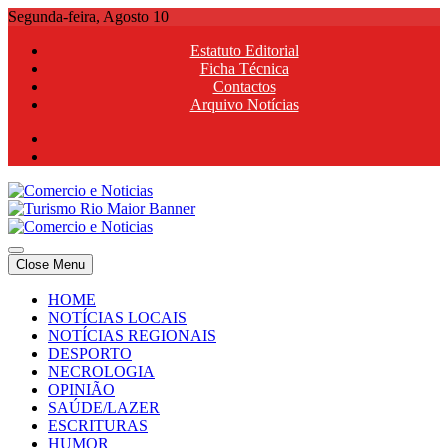
Skip
Segunda-feira, Agosto 10
to
Estatuto Editorial
content
Ficha Técnica
Contactos
Arquivo Notícias
Comercio e Noticias
Notícias e Publicidade Online
Close Menu
Comercio e Noticias
Notícias e Publicidade Online
HOME
NOTÍCIAS LOCAIS
NOTÍCIAS REGIONAIS
DESPORTO
NECROLOGIA
OPINIÃO
SAÚDE/LAZER
ESCRITURAS
HUMOR