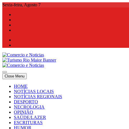
Skip
Sexta-feira, Agosto 7
to
content
Comercio e Noticias
Notícias e Publicidade Online
Close Menu
Comercio e Noticias
Notícias e Publicidade Online
HOME
NOTÍCIAS LOCAIS
NOTÍCIAS REGIONAIS
DESPORTO
NECROLOGIA
OPINIÃO
SAÚDE/LAZER
ESCRITURAS
HUMOR