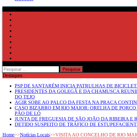
Pesquisar
por:
Destaques
PSP DE SANTARÉM INICIA PATRULHAS DE BICICLE
PRESIDENTES DA GOLEGÃ E DA CHAMUSCA REUNI
DO TEJO
AGIR SOBE AO PALCO DA FESTA NA PRAÇA CONTI
CASO BIZARRO EM RIO MAIOR: ORELHA DE PORCO
PÃO DE LÓ
JUNTA DE FREGUESIA DE SÃO JOÃO DA RIBEIRA 
DETIDO SUSPEITO DE TRÁFICO DE ESTUPEFACIE
Home
>>
Notícias Locais
>>
VISITA AO CONCELHO DE RIO M