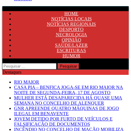
HOME
NOTÍCIAS LOCAIS
NOTÍCIAS REGIONAIS
DESPORTO
NECROLOGIA
OPINIÃO
SAÚDE/LAZER
ESCRITURAS
HUMOR
Pesquisar
por:
Destaques
RIO MAIOR
CASA PIA – BENFICA JOGA-SE EM RIO MAIOR NA
NOITE DE SEGUNDA-FEIRA, 17 DE AGOSTO
MULHER ESTÁ DESAPARECIDA HÁ QUASE UMA
SEMANA NO CONCELHO DE ALENQUER
GNR APREENDE QUATRO MÁQUINAS DE JOGO
ILEGAL EM BENAVENTE
JOVEM DETIDO POR FURTO DE VEÍCULOS E
FALSIFICAÇÃO DE DOCUMENTOS
INCÊNDIO NO CONCELHO DE MAÇÃO MOBILIZA