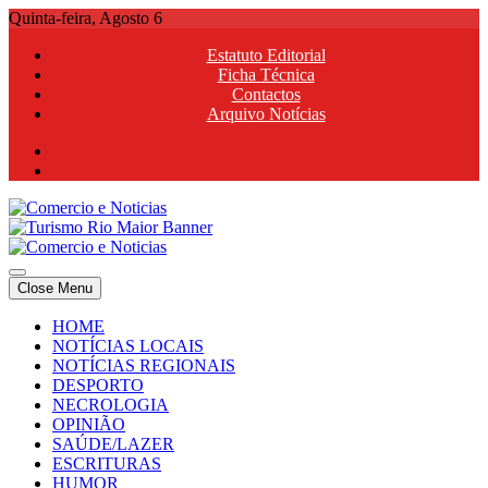
Skip
Quinta-feira, Agosto 6
to
Estatuto Editorial
content
Ficha Técnica
Contactos
Arquivo Notícias
Comercio e Noticias
Notícias e Publicidade Online
Close Menu
Comercio e Noticias
Notícias e Publicidade Online
HOME
NOTÍCIAS LOCAIS
NOTÍCIAS REGIONAIS
DESPORTO
NECROLOGIA
OPINIÃO
SAÚDE/LAZER
ESCRITURAS
HUMOR