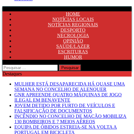
HOME
NOTÍCIAS LOCAIS
NOTÍCIAS REGIONAIS
DESPORTO
NECROLOGIA
OPINIÃO
SAÚDE/LAZER
ESCRITURAS
HUMOR
Pesquisar
por:
Destaques
MULHER ESTÁ DESAPARECIDA HÁ QUASE UMA
SEMANA NO CONCELHO DE ALENQUER
GNR APREENDE QUATRO MÁQUINAS DE JOGO
ILEGAL EM BENAVENTE
JOVEM DETIDO POR FURTO DE VEÍCULOS E
FALSIFICAÇÃO DE DOCUMENTOS
INCÊNDIO NO CONCELHO DE MAÇÃO MOBILIZA
130 BOMBEIROS E 7 MEIOS AÉREOS
EQUIPA DE ÓBIDOS ESTREIA-SE NA VOLTA A
PORTUGAL EM BICICLETA