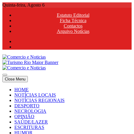
Skip
Quinta-feira, Agosto 6
to
Estatuto Editorial
content
Ficha Técnica
Contactos
Arquivo Notícias
Comercio e Noticias
Notícias e Publicidade Online
Close Menu
Comercio e Noticias
Notícias e Publicidade Online
HOME
NOTÍCIAS LOCAIS
NOTÍCIAS REGIONAIS
DESPORTO
NECROLOGIA
OPINIÃO
SAÚDE/LAZER
ESCRITURAS
HUMOR